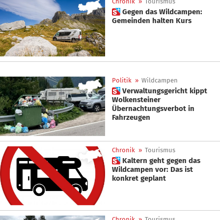
Chronik
»
Tourismus
 Gegen das Wildcampen:
Gemeinden halten Kurs
Politik
»
Wildcampen
 Verwaltungsgericht kippt
Wolkensteiner
Übernachtungsverbot in
Fahrzeugen
Chronik
»
Tourismus
 Kaltern geht gegen das
Wildcampen vor: Das ist
konkret geplant
Chronik
»
Tourismus