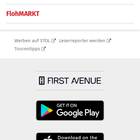
FlohMARKT
Werben auf STOL
Leserreporter werden
Tourentipps