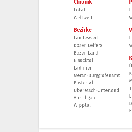
Chronik
P
Lokal
L
Weltweit
W
Bezirke
W
Landesweit
L
Bozen Leifers
W
Bozen Land
K
Eisacktal
Ü
Ladinien
K
Meran-Burggrafenamt
M
Pustertal
T
Überetsch-Unterland
L
Vinschgau
B
Wipptal
K