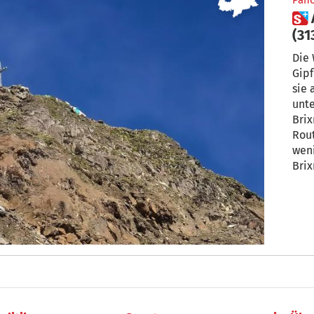
Pan
 Auf die Wilde Kreuzspitze
(31
Die 
Gipf
sie 
unte
Brix
Rout
weni
Brix
Schu
2 Ta
Von