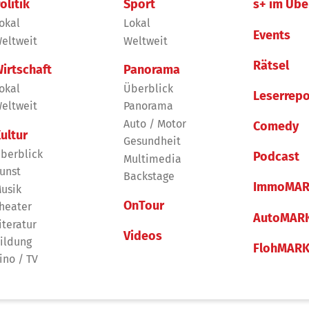
olitik
Sport
s+ im Übe
okal
Lokal
Events
eltweit
Weltweit
Rätsel
irtschaft
Panorama
okal
Überblick
Leserrepo
eltweit
Panorama
Auto / Motor
Comedy
ultur
Gesundheit
berblick
Podcast
Multimedia
unst
Backstage
ImmoMAR
usik
OnTour
heater
AutoMAR
iteratur
Videos
ildung
FlohMAR
ino / TV