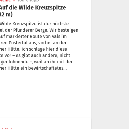
orama
»
Tourentipp
32 m)
Wilde Kreuzspitze ist der höchste
el der Pfunderer Berge. Wir besteigen
auf markierter Route von Vals im
ren Pustertal aus, vorbei an der
ner Hütte. Ich schlage hier diese
e vor – es gibt auch andere, nicht
ger lohnende –, weil an ihr mit der
ner Hütte ein bewirtschaftetes
tzhaus steht und die Tour folglich auf
gesetappen aufgeteilt werden kann. +
 Hanspaul Menara