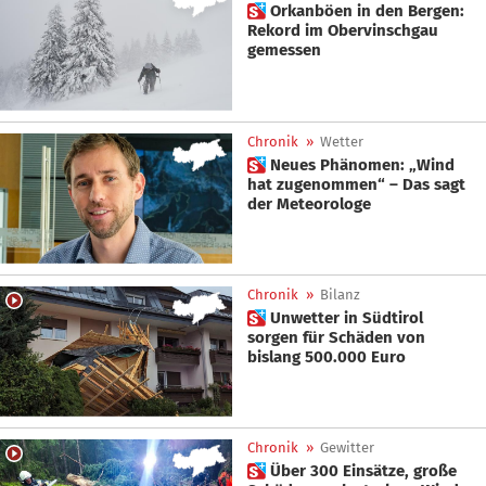
 Orkanböen in den Bergen:
Rekord im Obervinschgau
gemessen
Chronik
»
Wetter
 Neues Phänomen: „Wind
hat zugenommen“ – Das sagt
der Meteorologe
Chronik
»
Bilanz
 Unwetter in Südtirol
sorgen für Schäden von
bislang 500.000 Euro
Chronik
»
Gewitter
 Über 300 Einsätze, große