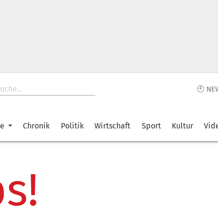
🕙 NE
ke
Chronik
Politik
Wirtschaft
Sport
Kultur
Vid
s!