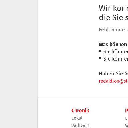
Wir konn
die Sie
Fehlercode:
Was können 
Sie könne
Sie könne
Haben Sie A
redaktion@sto
Chronik
P
Lokal
L
Weltweit
W