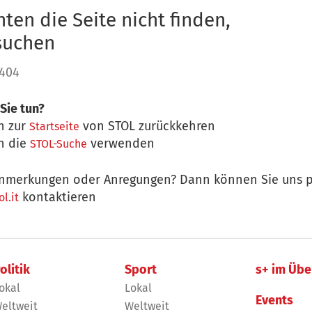
ten die Seite nicht finden,
 suchen
 404
Sie tun?
n zur
von STOL zurückkehren
Startseite
n die
verwenden
STOL-Suche
nmerkungen oder Anregungen? Dann können Sie uns p
kontaktieren
l.it
olitik
Sport
s+ im Übe
okal
Lokal
Events
eltweit
Weltweit