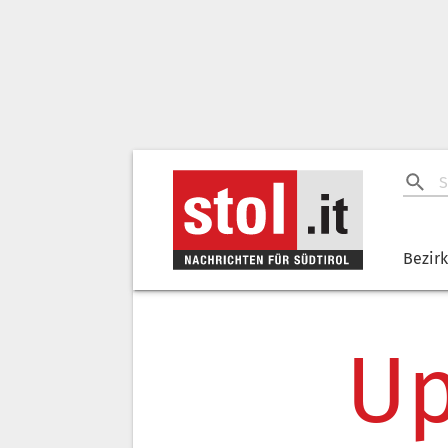
Bezir
Up