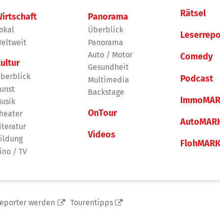
Rätsel
irtschaft
Panorama
okal
Überblick
Leserrepo
eltweit
Panorama
Auto / Motor
Comedy
ultur
Gesundheit
berblick
Podcast
Multimedia
unst
Backstage
ImmoMAR
usik
OnTour
heater
AutoMAR
iteratur
Videos
ildung
FlohMAR
ino / TV
reporter werden
Tourentipps