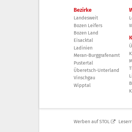
Bezirke
W
Landesweit
L
Bozen Leifers
W
Bozen Land
K
Eisacktal
Ü
Ladinien
K
Meran-Burggrafenamt
M
Pustertal
T
Überetsch-Unterland
L
Vinschgau
B
Wipptal
K
Werben auf STOL
Leser