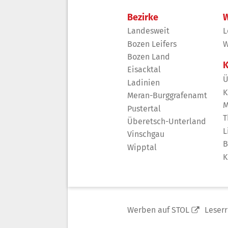
Bezirke
W
Landesweit
L
Bozen Leifers
W
Bozen Land
K
Eisacktal
Ü
Ladinien
K
Meran-Burggrafenamt
M
Pustertal
T
Überetsch-Unterland
L
Vinschgau
B
Wipptal
K
Werben auf STOL
Leser