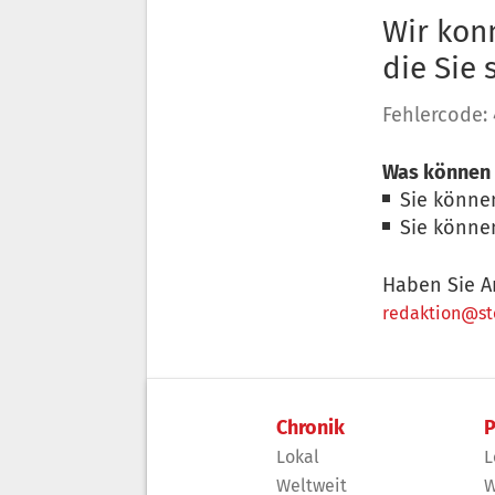
Wir konn
die Sie
Fehlercode:
Was können 
Sie könne
Sie könne
Haben Sie A
redaktion@sto
Chronik
P
Lokal
L
Weltweit
W