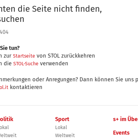
ten die Seite nicht finden,
 suchen
 404
Sie tun?
n zur
von STOL zurückkehren
Startseite
n die
verwenden
STOL-Suche
nmerkungen oder Anregungen? Dann können Sie uns p
kontaktieren
l.it
olitik
Sport
s+ im Übe
okal
Lokal
Events
eltweit
Weltweit