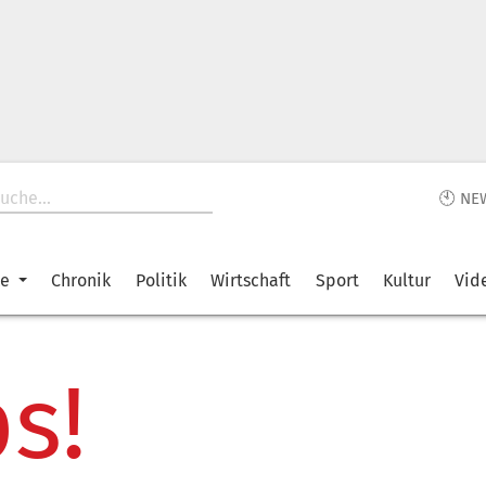
🕙 NE
ke
Chronik
Politik
Wirtschaft
Sport
Kultur
Vid
s!