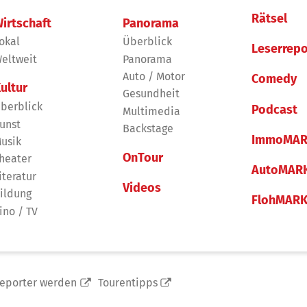
Rätsel
irtschaft
Panorama
okal
Überblick
Leserrepo
eltweit
Panorama
Auto / Motor
Comedy
ultur
Gesundheit
berblick
Podcast
Multimedia
unst
Backstage
ImmoMAR
usik
OnTour
heater
AutoMAR
iteratur
Videos
ildung
FlohMAR
ino / TV
reporter werden
Tourentipps