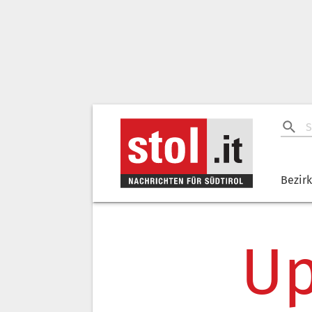
Bezir
Up