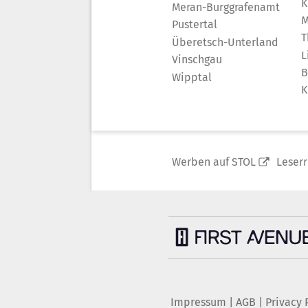
K
Meran-Burggrafenamt
M
Pustertal
T
Überetsch-Unterland
L
Vinschgau
B
Wipptal
K
Werben auf STOL
Leser
Impressum
|
AGB
|
Privacy 