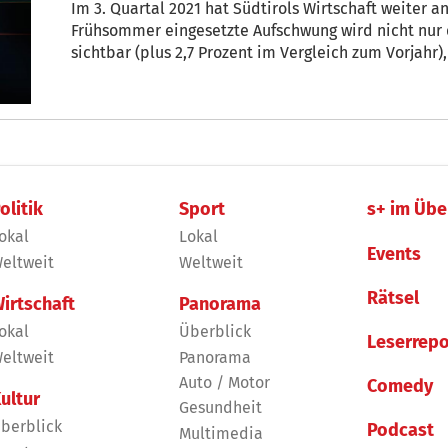
Im 3. Quartal 2021 hat Südtirols Wirtschaft weiter
Frühsommer eingesetzte Aufschwung wird nicht nur 
sichtbar (plus 2,7 Prozent im Vergleich zum Vorjahr
wichtigsten Stimmungsindikator der Südtiroler Arb
„Es handelt sich allerdings nach wie vor um einen 
AFI-Direktor Stefan Perini.
olitik
Sport
s+ im Übe
okal
Lokal
Events
eltweit
Weltweit
Rätsel
irtschaft
Panorama
okal
Überblick
Leserrepo
eltweit
Panorama
Auto / Motor
Comedy
ultur
Gesundheit
berblick
Podcast
Multimedia