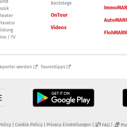
unst
Backstage
ImmoMAR
usik
OnTour
heater
AutoMAR
iteratur
Videos
ildung
FlohMAR
ino / TV
reporter werden
Tourentipps
Policy
|
Cookie Policy
|
Privacy Einstellungen
|
|
FAQ
Pu
2