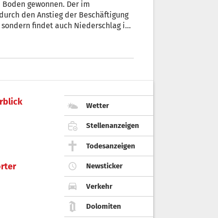
 an Boden gewonnen. Der im
durch den Anstieg der Beschäftigung
), sondern findet auch Niederschlag im
eitnehmer quer durch alle Branchen.
Aufschwung auf dünnem Eis“, betont
rblick
Wetter
Stellenanzeigen
Todesanzeigen
rter
Newsticker
Verkehr
Dolomiten