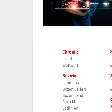
Chronik
P
Lokal
L
Weltweit
W
Bezirke
W
Landesweit
L
Bozen Leifers
W
Bozen Land
K
Eisacktal
Ü
Ladinien