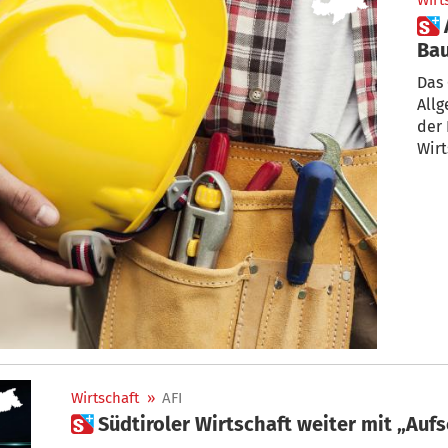
Wirt
 Aufschwung in der
Bau
Das
Allg
der 
Wirt
Wirtschaft
»
AFI
 Südtiroler Wirtschaft weiter mit „A