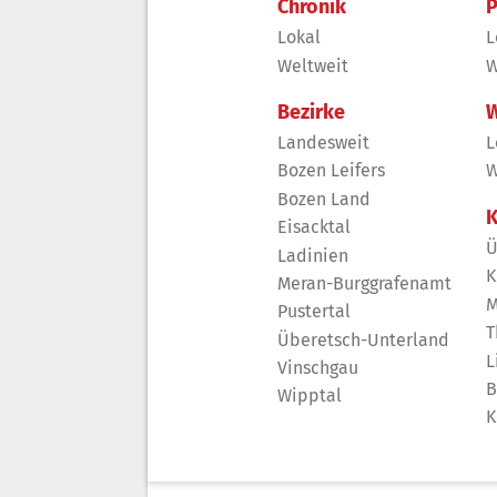
Chronik
P
Lokal
L
Weltweit
W
Bezirke
W
Landesweit
L
Bozen Leifers
W
Bozen Land
K
Eisacktal
Ü
Ladinien
K
Meran-Burggrafenamt
M
Pustertal
T
Überetsch-Unterland
L
Vinschgau
B
Wipptal
K