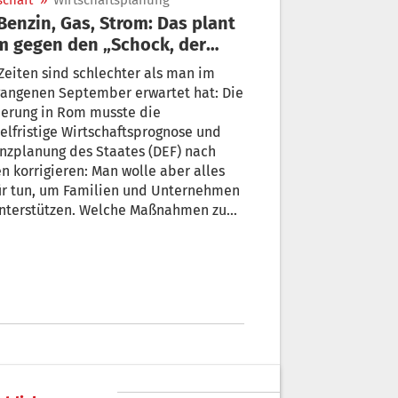
schaft
»
Wirtschaftsplanung
 gegen den „Schock, der
z Europa getroffen hat“
Zeiten sind schlechter als man im
gangenen September erwartet hat: Die
ierung in Rom musste die
elfristige Wirtschaftsprognose und
nzplanung des Staates (DEF) nach
n korrigieren: Man wolle aber alles
 tun, um Familien und Unternehmen
unterstützen. Welche Maßnahmen zu
erwarten sind – hier ist der Überblick.