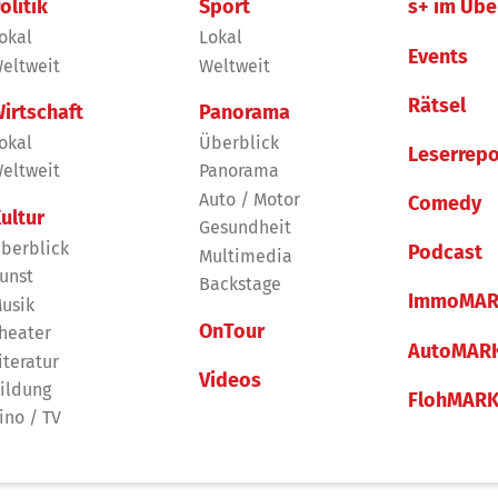
olitik
Sport
s+ im Übe
okal
Lokal
Events
eltweit
Weltweit
Rätsel
irtschaft
Panorama
okal
Überblick
Leserrepo
eltweit
Panorama
Auto / Motor
Comedy
ultur
Gesundheit
berblick
Podcast
Multimedia
unst
Backstage
ImmoMAR
usik
OnTour
heater
AutoMAR
iteratur
Videos
ildung
FlohMAR
ino / TV