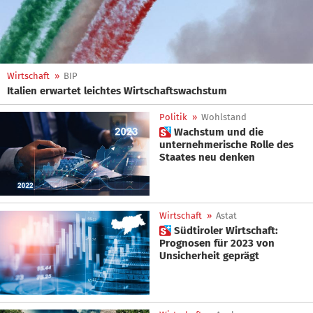
Wirtschaft
»
BIP
Italien erwartet leichtes Wirtschaftswachstum
Politik
»
Wohlstand
 Wachstum und die
unternehmerische Rolle des
Staates neu denken
Wirtschaft
»
Astat
 Südtiroler Wirtschaft:
Prognosen für 2023 von
Unsicherheit geprägt