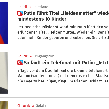
Politik
»
Russland
 Putin führt Titel „Heldenmutter“ wieder ein – Auszeichnung für
mindestens 10 Kinder
Der russische Präsident Wladimir Putin führt den vo
erfundenen Titel „Heldenmutter„ wieder ein. Der Tit
oder mehr Kinder gebären und aufziehen. Sie erhal
Million Rubel.
Politik
»
Umgangston
 So läuft ein Telefonat mit Putin: „Jetz
4 Tage vor dem Überfall auf die Ukraine telefonier
Macron (wieder einmal) mit dem russischen Staatsc
die Lage zu beruhigen, ringt um Frieden, schlägt Tre
zeigt, wie eiskalt der Kreml-Herrscher reagiert. + V
Chronik
»
Gefahr