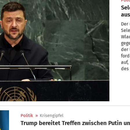
Polit
Sel
au
Der 
Sele
Wlad
gege
der
ford
auf
des 
das 
Mens
Politik
»
Krisengipfel
Trump bereitet Treffen zwischen Putin un