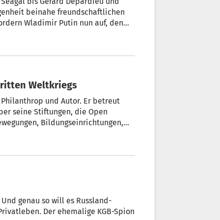
n Seagal bis Gerard Depardieu und
genheit beinahe freundschaftlichen
ordern Wladimir Putin nun auf, den
Dritten Weltkriegs
 Philanthrop und Autor. Er betreut
ber seine Stiftungen, die Open
ewegungen, Bildungseinrichtungen,
ecke. In folgender hochinteressanten
ahr eines Dritten Weltkriegs.
Privatleben. Der ehemalige KGB-Spion