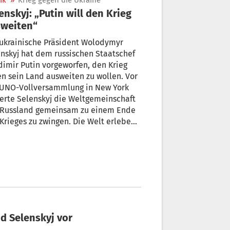
ik
»
Krieg gegen die Ukraine
enskyj: „Putin will den Krieg
sweiten“
ukrainische Präsident Wolodymyr
nskyj hat dem russischen Staatschef
imir Putin vorgeworfen, den Krieg
n sein Land ausweiten zu wollen. Vor
 UNO-Vollversammlung in New York
erte Selenskyj die Weltgemeinschaft
, Russland gemeinsam zu einem Ende
Krieges zu zwingen. Die Welt erlebe
zerstörerischste Wettrüsten der
chheitsgeschichte, sagte Selenskyj.
d Selenskyj vor