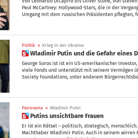
Von Leonardo DiCaprio bis Oliver Stone, von Steve
Paul McCartney: Hollywood-Stars, die in der Vergan
Umgang mit dem russischen Präsidenten pflegten, f
Krieg zu beenden.
Politik
»
Krieg in der Ukraine
 Wladimir Putin und die Gefahr eines 
George Soros ist ist ein US-amerikanischer Investor,
viele Fonds und unterstützt mit seinem Vermögen ü
Society Foundations, unter anderem Bürgerrechtsb
NGOs für Menschenrechte und andere wohltätige Zw
Analyse schreibt er über Wladimir Putin und die Gef
Panorama
»
Wladimir Putin
 Putins unsichtbare Frauen
Er ist ein Rätsel – politisch, strategisch, menschlich. Und genau so will es Russland-
Machthaber Wladimir Putin. Auch in seinem wirren 