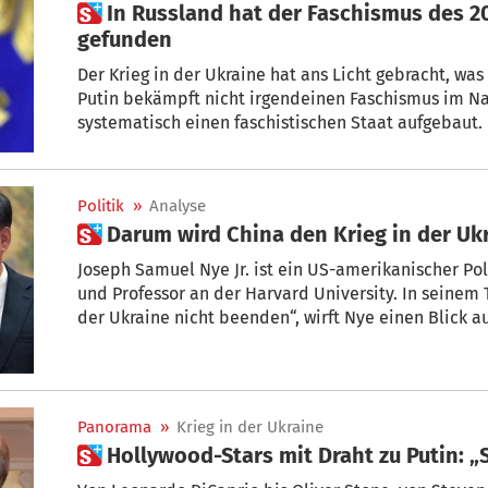
 In Russland hat der Faschismus des 20. Jahrhunderts eine Heimat
gefunden
Der Krieg in der Ukraine hat ans Licht gebracht, was
Putin bekämpft nicht irgendeinen Faschismus im Na
systematisch einen faschistischen Staat aufgebaut.
Philosophen eine wichtige Rolle, erklärt der Innsbr
Hintergrundbericht. + Von Hubert Oeggl
Politik
»
Analyse
 Darum wird China den Krieg in der U
Joseph Samuel Nye Jr. ist ein US-amerikanischer Polit
und Professor an der Harvard University. In seinem 
der Ukraine nicht beenden“, wirft Nye einen Blick 
gegenüber der russischen Invasion in der Ukraine.
Panorama
»
Krieg in der Ukraine
 Hollywood-Stars mit Draht zu Putin: 