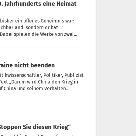
 bisher ein offenes Geheimnis war:
chbarland, sondern er hat
 Dabei spielen die Werke von zwei
ucker Journalist Hubert Oeggl in einem
kraine nicht beenden
ikwissenschaftler, Politiker, Publizist
Text „Darum wird China den Krieg in
auf China und seinem Verhalten
„Stoppen Sie diesen Krieg“