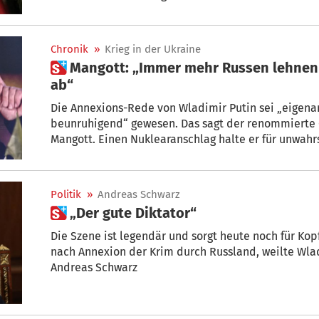
neue Einblicke in die Beziehung zwischen den beide
Chronik
»
Krieg in der Ukraine
 Mangott: „Immer mehr Russen lehnen Mobilmachung Putins
ab“
Die Annexions-Rede von Wladimir Putin sei „eigena
beunruhigend“ gewesen. Das sagt der renommierte
Mangott. Einen Nuklearanschlag halte er für unwahrs
ausgeschlossen.
Politik
»
Andreas Schwarz
 „Der gute Diktator“
Die Szene ist legendär und sorgt heute noch für Ko
nach Annexion der Krim durch Russland, weilte Wlad
Andreas Schwarz