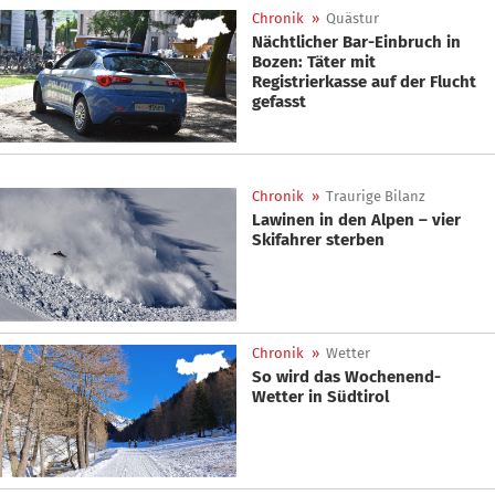
Chronik
»
Quästur
Nächtlicher Bar-Einbruch in
Bozen: Täter mit
Registrierkasse auf der Flucht
gefasst
Chronik
»
Traurige Bilanz
Lawinen in den Alpen – vier
Skifahrer sterben
Chronik
»
Wetter
So wird das Wochenend-
Wetter in Südtirol