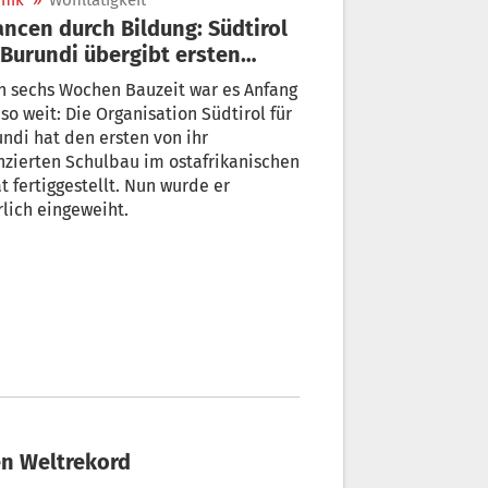
nik
»
Wohltätigkeit
ncen durch Bildung: Südtirol
 Burundi übergibt ersten
hulbau
h sechs Wochen Bauzeit war es Anfang
 so weit: Die Organisation Südtirol für
ndi hat den ersten von ihr
nzierten Schulbau im ostafrikanischen
t fertiggestellt. Nun wurde er
rlich eingeweiht.
en Weltrekord