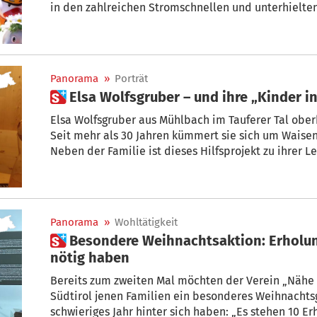
in den zahlreichen Stromschnellen und unterhielte
entlang der Promenade. Den Sieg bei den Sponsoren
Verband der Seniorenwohnheime, gefolgt von der S
Restaurant Martl. Sämtliche Spendeneinnahmen we
zugeführt.
Panorama
»
Porträt
 Elsa Wolfsgruber – und ihre „Kinder i
Elsa Wolfsgruber aus Mühlbach im Tauferer Tal ober
Seit mehr als 30 Jahren kümmert sie sich um Waise
Neben der Familie ist dieses Hilfsprojekt zu ihrer
hat es, wie so oft, per Zufall begonnen. von Stepha
Panorama
»
Wohltätigkeit
 Besondere Weihnachtsaktion: Erholung für Familien, die es
nötig haben
Bereits zum zweiten Mal möchten der Verein „Nähe h
Südtirol jenen Familien ein besonderes Weihnachts
schwieriges Jahr hinter sich haben: „Es stehen 10 E