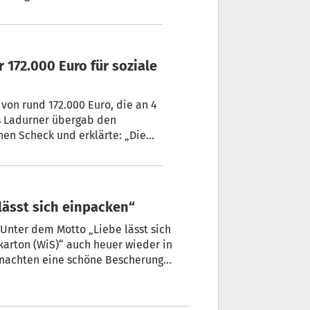
ien nach schwierigen
rz zurücklehnen können“, heißt
von rund 172.000 Euro, die an 4
as Ladurner übergab den
en Scheck und erklärte: „Die
nd hat unsere Erwartungen weit
die mitgeboten haben und
.“
lässt sich einpacken“
Unter dem Motto „Liebe lässt sich
 weltweit größten Geschenkaktion teilzunehmen.