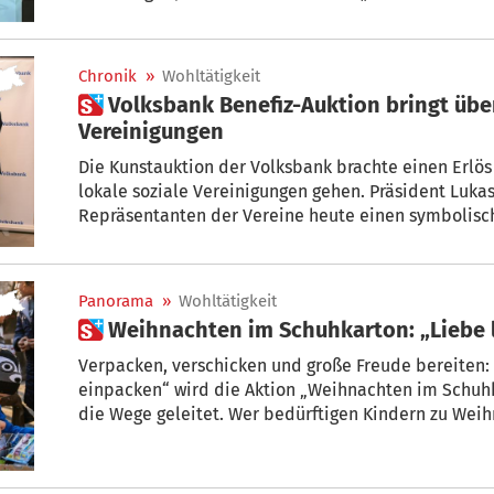
Mitgliedsbetrieben zur Verfügung, damit sich Famil
Krankenhausaufenthalten ihrer Kinder zumindest ku
es dazu in einer Aussendung.
Chronik
»
Wohltätigkeit
 Volksbank Benefiz-Auktion bringt über 172.000 Euro für soziale
Vereinigungen
Die Kunstauktion der Volksbank brachte einen Erlös 
lokale soziale Vereinigungen gehen. Präsident Luk
Repräsentanten der Vereine heute einen symbolisch
Benefiz-Auktion ist auf großes Interesse gestoßen u
übertroffen. Ich möchte mich bei allen bedanken, 
dadurch eine Geste großer Solidarität gezeigt haben
Panorama
»
Wohltätigkeit
 Weihnachten im Schuhkarton: „Liebe 
Verpacken, verschicken und große Freude bereiten: 
einpacken“ wird die Aktion „Weihnachten im Schuhkarton (WiS)“ auch heuer wieder in
die Wege geleitet. Wer bedürftigen Kindern zu Weihnachten eine schöne Bescherung
bereiten möchte, ist eingeladen, an der