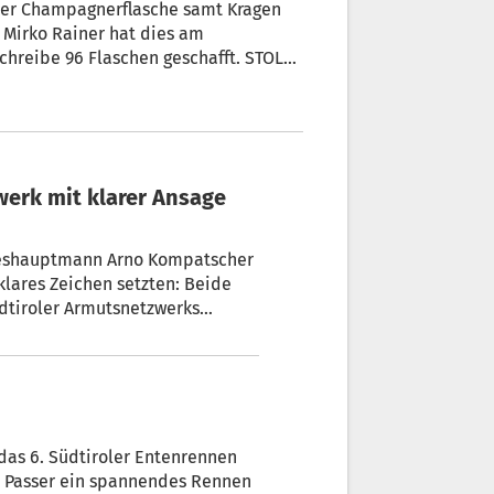
oder Champagnerflasche samt Kragen
 Mirko Rainer hat dies am
chreibe 96 Flaschen geschafft. STOL
 dem alten und neuen „Sabrier-
werk mit klarer Ansage
deshauptmann Arno Kompatscher
klares Zeichen setzten: Beide
dtiroler Armutsnetzwerks
as 6. Südtiroler Entenrennen
er Passer ein spannendes Rennen