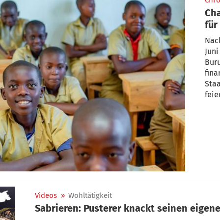
Chro
Cha
für
Sc
Nac
Juni
Buru
fina
Staa
feie
Videos
»
Wohltätigkeit
Sabrieren: Pusterer knackt seinen eigen