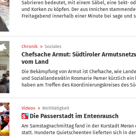
Sabrieren bedeutet, mit einem Säbel, eine Sekt- 
und Korken zu köpfen. Der aus Innichen stammende
Freitagabend innerhalb einer Minute bei sage und s
hat nach dem erfolgreichen Weltrekordversuch mit
Champion“ gesprochen.
Chronik
»
Soziales
Chefsache Armut: Südtiroler Armutsnetz
vom Land
Die Bekämpfung von Armut ist Chefsache, wie Lan
und Soziallandesrätin Rosmarie Pamer kürzlich ein 
haben am Treffen des Koordinierungskreises des Sü
teilgenommen.
Videos
»
Wohltätigkeit
 Die Passerstadt im Entenrausch
Am Samstagnachmittag fand in der Kurstadt Meran d
statt. Hunderte Quietscheenten lieferten sich in d