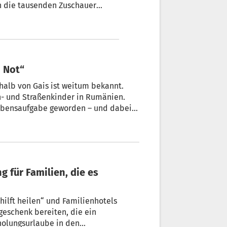
n die tausenden Zuschauer
-Enten sicherte sich der
t. Georg Apotheke und dem
rden sozialen Zwecken
n Not“
halb von Gais ist weitum bekannt.
n- und Straßenkinder in Rumänien.
 Lebensaufgabe geworden – und dabei
n Niederegger
ilft heilen“ und Familienhotels
geschenk bereiten, die ein
rholungsurlaube in den