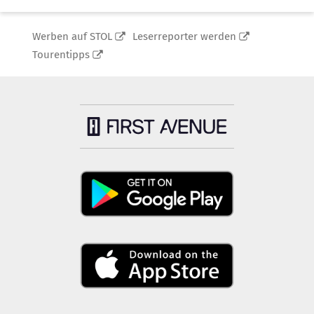
Werben auf STOL
Leserreporter werden
Tourentipps