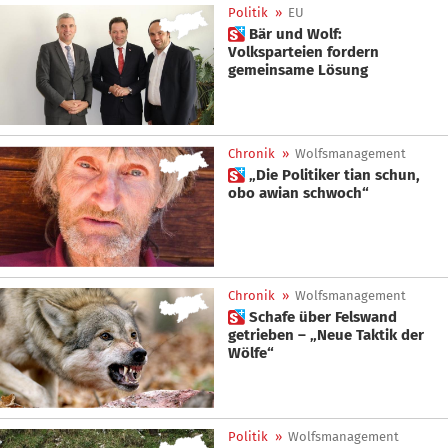
Politik
»
EU
 Bär und Wolf:
Volksparteien fordern
gemeinsame Lösung
Chronik
»
Wolfsmanagement
 „Die Politiker tian schun,
obo awian schwoch“
Chronik
»
Wolfsmanagement
 Schafe über Felswand
getrieben – „Neue Taktik der
Wölfe“
Politik
»
Wolfsmanagement