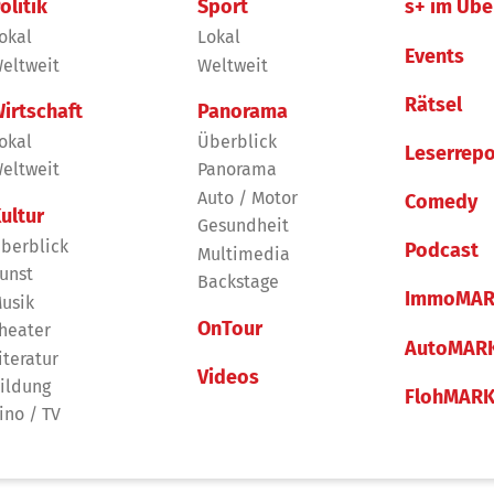
olitik
Sport
s+ im Übe
okal
Lokal
Events
eltweit
Weltweit
Rätsel
irtschaft
Panorama
okal
Überblick
Leserrepo
eltweit
Panorama
Auto / Motor
Comedy
ultur
Gesundheit
berblick
Podcast
Multimedia
unst
Backstage
ImmoMAR
usik
OnTour
heater
AutoMAR
iteratur
Videos
ildung
FlohMAR
ino / TV