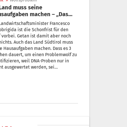
ik
»
Wolfsproblem
usaufgaben machen – „Das
f nicht 3 Wochen dauern“
Landwirtschaftsminister Francesco
obrigida ist die Schonfrist für den
 Getan ist damit aber noch
nichts. Auch das Land Südtirol muss
ne Hausaufgaben machen. Dass es 3
hen dauert, um einen Problemwolf zu
tifizieren, weil DNA-Proben nur in
nt ausgewertet werden, sei
eunigst abzustellen, hieß es am
rigen Montag auf der SVP-
eileitung.