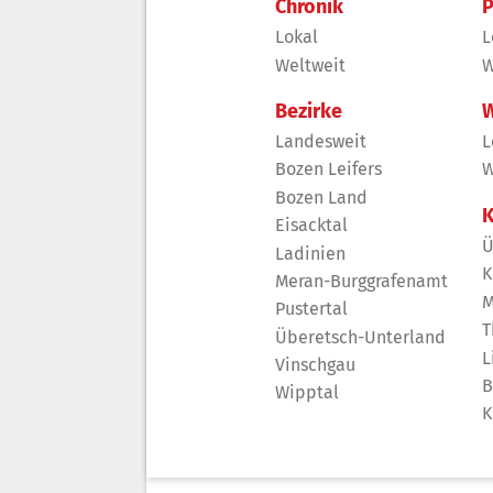
Chronik
P
Lokal
L
Weltweit
W
Bezirke
W
Landesweit
L
Bozen Leifers
W
Bozen Land
K
Eisacktal
Ü
Ladinien
K
Meran-Burggrafenamt
M
Pustertal
T
Überetsch-Unterland
L
Vinschgau
B
Wipptal
K