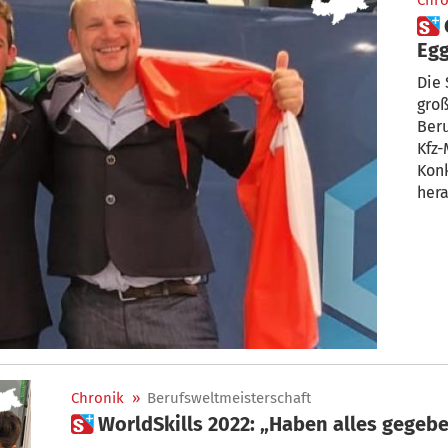
Chro
 Gold für Südtirol: Hannes
Egg
Die 
groß
Beru
Kfz
Konk
hera
Chronik
»
Berufsweltmeisterschaft
 WorldSkills 2022: „Haben alles gegeb