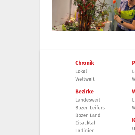
Chronik
P
Lokal
L
Weltweit
W
Bezirke
W
Landesweit
L
Bozen Leifers
W
Bozen Land
K
Eisacktal
Ü
Ladinien