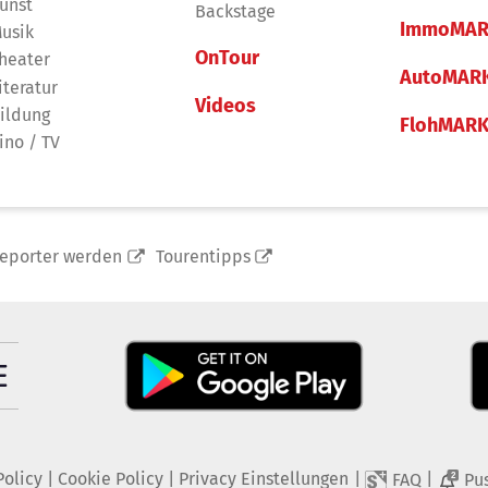
unst
Backstage
ImmoMAR
usik
OnTour
heater
AutoMAR
iteratur
Videos
ildung
FlohMAR
ino / TV
reporter werden
Tourentipps
Policy
|
Cookie Policy
|
Privacy Einstellungen
|
|
FAQ
Pu
2