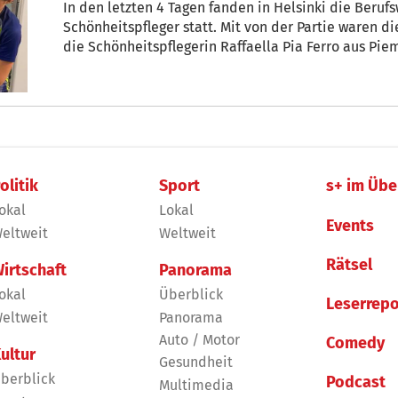
In den letzten 4 Tagen fanden in Helsinki die Beruf
Schönheitspfleger statt. Mit von der Partie waren di
die Schönheitspflegerin Raffaella Pia Ferro aus Pi
Wettkampf der Landschaftsgärtner in Tallinn in Est
olitik
Sport
s+ im Übe
okal
Lokal
Events
eltweit
Weltweit
Rätsel
irtschaft
Panorama
okal
Überblick
Leserrepo
eltweit
Panorama
Auto / Motor
Comedy
ultur
Gesundheit
berblick
Podcast
Multimedia