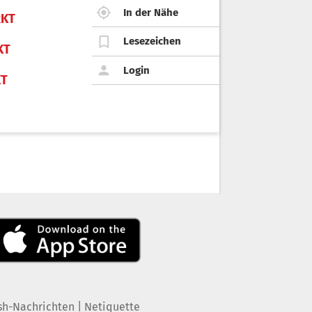
In der Nähe
KT
Lesezeichen
KT
Login
KT
|
sh-Nachrichten
Netiquette