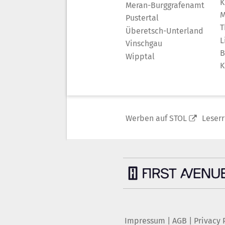
K
Meran-Burggrafenamt
M
Pustertal
T
Überetsch-Unterland
L
Vinschgau
B
Wipptal
K
Werben auf STOL
Leser
Impressum
|
AGB
|
Privacy 