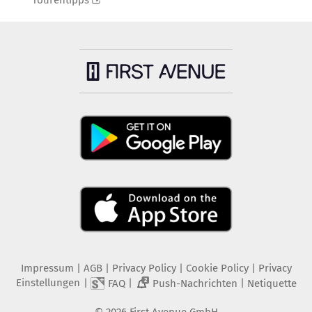
Tourentipps
Impressum
|
AGB
|
Privacy Policy
|
Cookie Policy
|
Privacy
Einstellungen
|
|
|
FAQ
Push-Nachrichten
Netiquette
2
©
2026
First Avenue GmbH