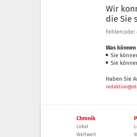
Wir konn
die Sie
Fehlercode:
Was können 
Sie könne
Sie könne
Haben Sie A
redaktion@sto
Chronik
P
Lokal
L
Weltweit
W