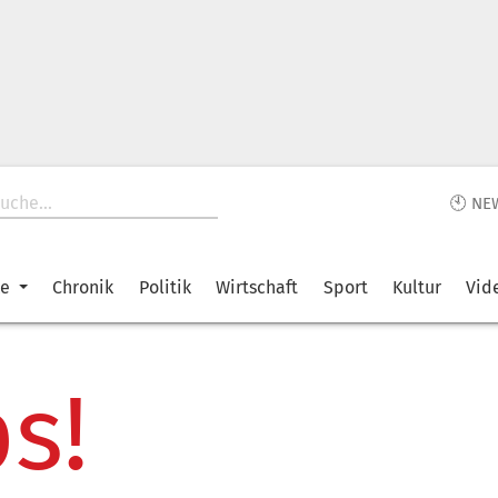
🕙 NE
ke
Chronik
Politik
Wirtschaft
Sport
Kultur
Vid
s!