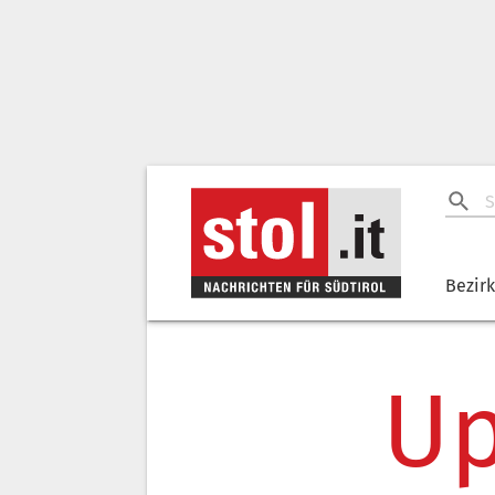
Bezir
Up