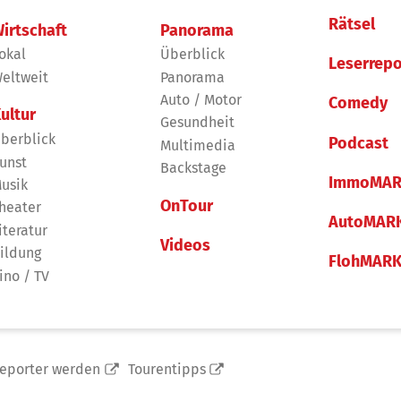
Rätsel
irtschaft
Panorama
okal
Überblick
Leserrepo
eltweit
Panorama
Auto / Motor
Comedy
ultur
Gesundheit
berblick
Podcast
Multimedia
unst
Backstage
ImmoMAR
usik
OnTour
heater
AutoMAR
iteratur
Videos
ildung
FlohMAR
ino / TV
reporter werden
Tourentipps