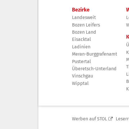
Bezirke
W
Landesweit
L
Bozen Leifers
W
Bozen Land
K
Eisacktal
Ü
Ladinien
K
Meran-Burggrafenamt
M
Pustertal
T
Überetsch-Unterland
L
Vinschgau
B
Wipptal
K
Werben auf STOL
Leser