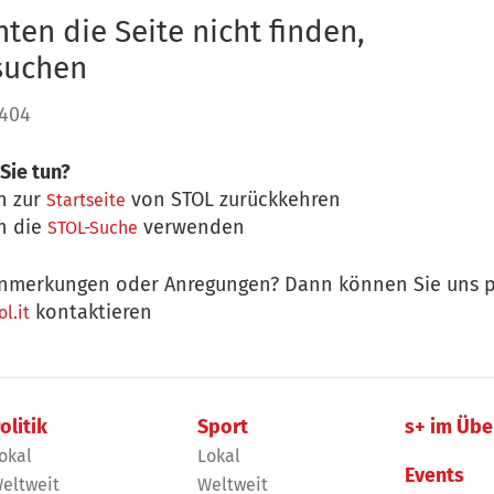
ten die Seite nicht finden,
 suchen
 404
Sie tun?
n zur
von STOL zurückkehren
Startseite
n die
verwenden
STOL-Suche
nmerkungen oder Anregungen? Dann können Sie uns p
kontaktieren
l.it
olitik
Sport
s+ im Übe
okal
Lokal
Events
eltweit
Weltweit