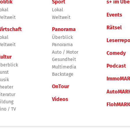
olitik
Sport
s+ im Übe
okal
Lokal
Events
eltweit
Weltweit
Rätsel
irtschaft
Panorama
okal
Überblick
Leserrepo
eltweit
Panorama
Auto / Motor
Comedy
ultur
Gesundheit
berblick
Podcast
Multimedia
unst
Backstage
ImmoMAR
usik
OnTour
heater
AutoMAR
iteratur
Videos
ildung
FlohMAR
ino / TV