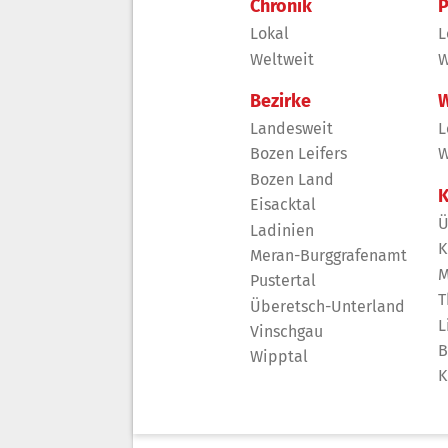
Chronik
P
Lokal
L
Weltweit
W
Bezirke
W
Landesweit
L
Bozen Leifers
W
Bozen Land
K
Eisacktal
Ü
Ladinien
K
Meran-Burggrafenamt
M
Pustertal
T
Überetsch-Unterland
L
Vinschgau
B
Wipptal
K