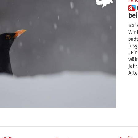
Pan
 Wintervögel: Das zwitschert
bei
Bei 
Win
süd
insg
„Ein
wäh
Jahr
Arte
Rück
Arbe
Südt
helf
Vog