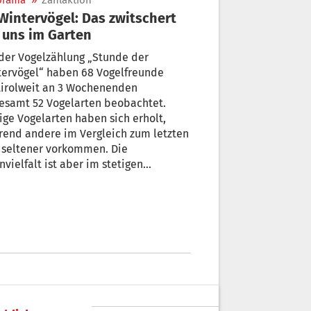
orama
»
Zählaktion
 uns im Garten
der Vogelzählung „Stunde der
tervögel“ haben 68 Vogelfreunde
tirolweit an 3 Wochenenden
esamt 52 Vogelarten beobachtet.
ige Vogelarten haben sich erholt,
rend andere im Vergleich zum letzten
 seltener vorkommen. Die
nvielfalt ist aber im stetigen
gang“, erklärt die
itsgemeinschaft für Vogelkunde
irol (AVK). Ein paar einfache Tipps
en, um aus Ihrem Garten ein
elparadies zu machen.