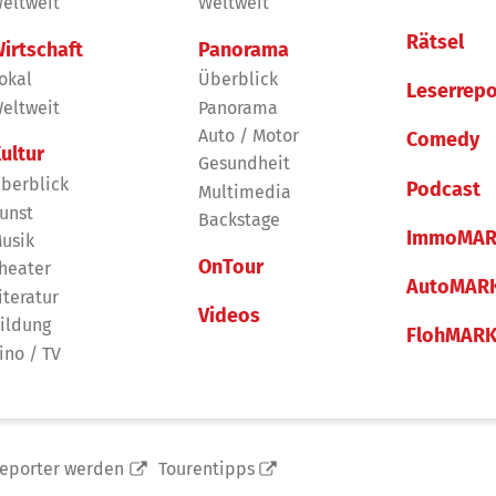
eltweit
Weltweit
Rätsel
irtschaft
Panorama
okal
Überblick
Leserrepo
eltweit
Panorama
Auto / Motor
Comedy
ultur
Gesundheit
berblick
Podcast
Multimedia
unst
Backstage
ImmoMAR
usik
OnTour
heater
AutoMAR
iteratur
Videos
ildung
FlohMAR
ino / TV
reporter werden
Tourentipps