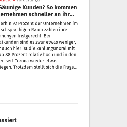
schaft
»
Förderungen
ernehmen schneller an ihr
ld
erhin 92 Prozent der Unternehmen im
tschsprachigen Raum zahlen ihre
nungen fristgerecht. Bei
atkunden sind es zwar etwas weniger,
 auch hier ist die Zahlungsmoral mit
p 88 Prozent relativ hoch und in den
en seit Corona wieder etwas
iegen. Trotzdem stellt sich die Frage,
Firmen mit den 8 bis 12 Prozent ihrer
en umgehen sollen, die nicht
tlich überweisen oder gar nicht
en.
assiert