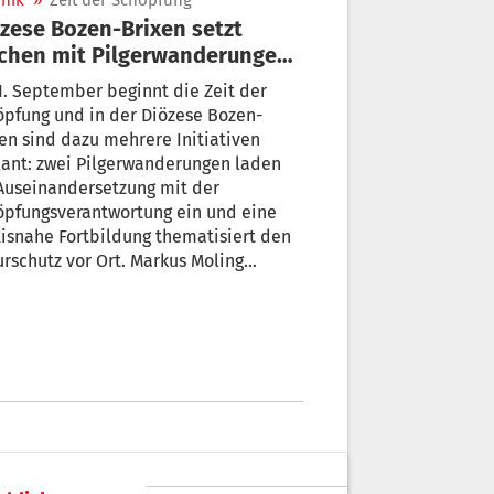
nik
»
Zeit der Schöpfung
zese Bozen-Brixen setzt
chen mit Pilgerwanderungen
euer Institutsleiter
. September beginnt die Zeit der
pfung und in der Diözese Bozen-
en sind dazu mehrere Initiativen
ant: zwei Pilgerwanderungen laden
Auseinandersetzung mit der
öpfungsverantwortung ein und eine
isnahe Fortbildung thematisiert den
rschutz vor Ort. Markus Moling
rnimmt außerdem mit 1. September
Leitung des Institutes „De Pace Fidei“.