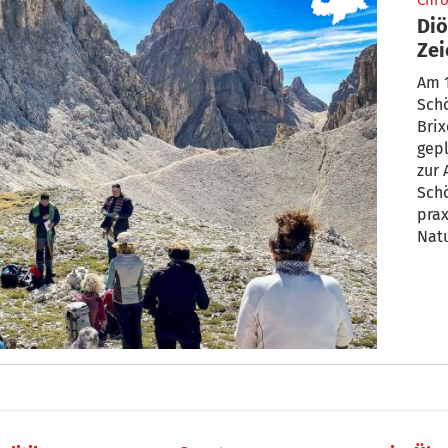
Chro
Diö
Zei
- N
Am 1
Schö
Brix
gepl
zur 
Sch
prax
Natu
übe
die 