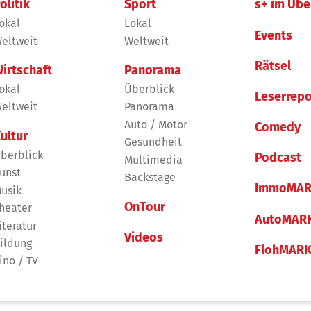
olitik
Sport
s+ im Übe
okal
Lokal
Events
eltweit
Weltweit
Rätsel
irtschaft
Panorama
okal
Überblick
Leserrepo
eltweit
Panorama
Auto / Motor
Comedy
ultur
Gesundheit
berblick
Podcast
Multimedia
unst
Backstage
ImmoMAR
usik
OnTour
heater
AutoMAR
iteratur
Videos
ildung
FlohMAR
ino / TV