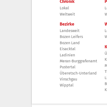
Chronik
P
Lokal
L
Weltweit
W
Bezirke
W
Landesweit
L
Bozen Leifers
W
Bozen Land
K
Eisacktal
Ü
Ladinien
K
Meran-Burggrafenamt
M
Pustertal
T
Überetsch-Unterland
L
Vinschgau
B
Wipptal
K