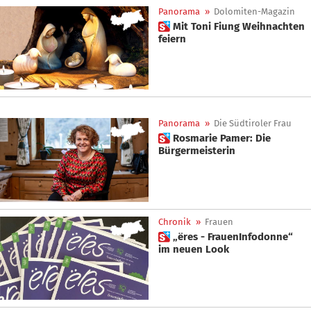
Panorama
»
Dolomiten-Magazin
 Mit Toni Fiung Weihnachten
feiern
Panorama
»
Die Südtiroler Frau
 Rosmarie Pamer: Die
Bürgermeisterin
Chronik
»
Frauen
 „ëres - FrauenInfodonne“
im neuen Look