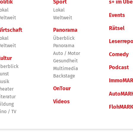
olitik
Sport
s+ im Übe
okal
Lokal
Events
eltweit
Weltweit
Rätsel
irtschaft
Panorama
okal
Überblick
Leserrepo
eltweit
Panorama
Auto / Motor
Comedy
ultur
Gesundheit
berblick
Podcast
Multimedia
unst
Backstage
ImmoMAR
usik
OnTour
heater
AutoMAR
iteratur
Videos
ildung
FlohMAR
ino / TV