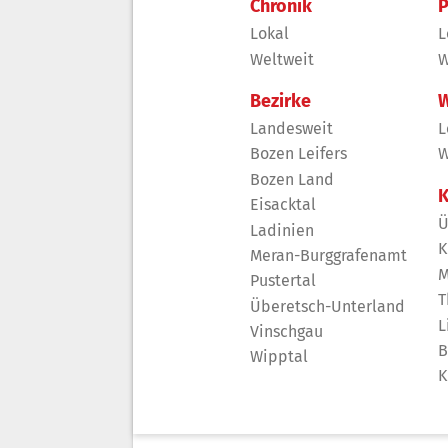
Chronik
P
Lokal
L
Weltweit
W
Bezirke
W
Landesweit
L
Bozen Leifers
W
Bozen Land
K
Eisacktal
Ü
Ladinien
K
Meran-Burggrafenamt
M
Pustertal
T
Überetsch-Unterland
L
Vinschgau
B
Wipptal
K