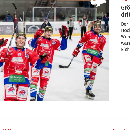
Spor
Gr
dri
Der 
Hock
Wund
ware
Eis