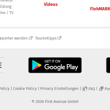
iteratur
Videos
ildung
FlohMAR
ino / TV
reporter werden
Tourentipps
Policy
|
Cookie Policy
|
Privacy Einstellungen
|
|
FAQ
Pu
2
©
2026
First Avenue GmbH