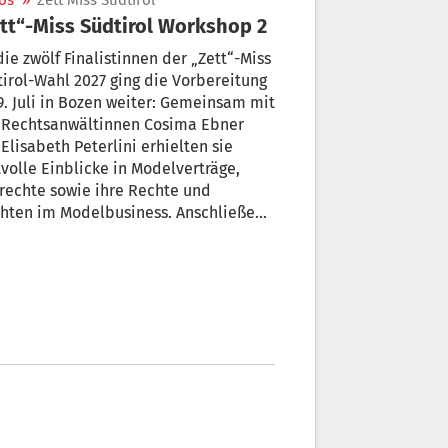
os
»
Zett Miss Südtirol
tt“-Miss Südtirol Workshop 2
die zwölf Finalistinnen der „Zett“-Miss
irol-Wahl 2027 ging die Vorbereitung
. Juli in Bozen weiter: Gemeinsam mit
 Rechtsanwältinnen Cosima Ebner
Elisabeth Peterlini erhielten sie
volle Einblicke in Modelverträge,
rechte sowie ihre Rechte und
chten im Modelbusiness. Anschließend
ittelte Choreografin Sabine Leiter
der Tanzfabrik wichtige Grundlagen
einen selbstbewussten Auftritt auf
Laufsteg. Zwei Workshops, die
sen, Sicherheit und Bühnenpräsenz
chermaßen gestärkt haben. Video:
ond Green