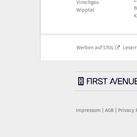
L
Vinschgau
B
Wipptal
K
Werben auf STOL
Leser
Impressum
|
AGB
|
Privacy 