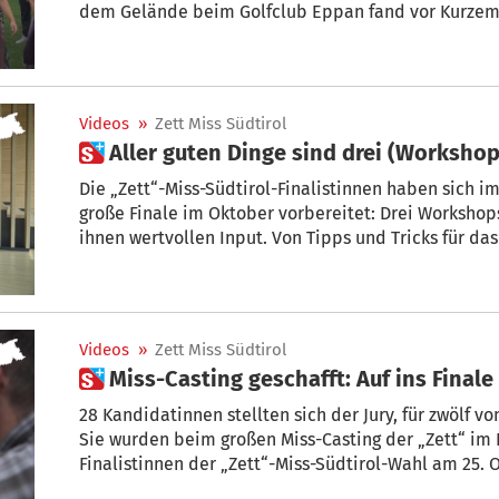
dem Gelände beim Golfclub Eppan fand vor Kurzem 
große Finale am 25. Oktober statt. Mehr dazu im Vid
Videos
»
Zett Miss Südtirol
 Aller guten Dinge sind drei (Worksho
Die „Zett“-Miss-Südtirol-Finalistinnen haben sich 
große Finale im Oktober vorbereitet: Drei Worksh
ihnen wertvollen Input. Von Tipps und Tricks für da
Media-Auftritt bis hin zu einer selbstbewussten Bü
Kandidatinnen viel Neues lernen.
Videos
»
Zett Miss Südtirol
 Miss-Casting geschafft: Auf ins Finale
28 Kandidatinnen stellten sich der Jury, für zwölf vo
Sie wurden beim großen Miss-Casting der „Zett“ im I
Finalistinnen der „Zett“-Miss-Südtirol-Wahl am 25. 