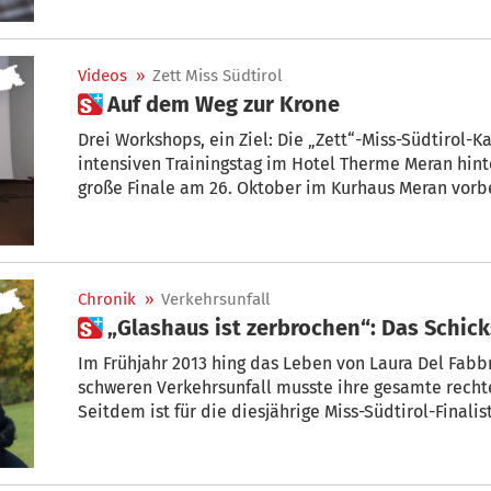
Videos
»
Zett Miss Südtirol
 Auf dem Weg zur Krone
Drei Workshops, ein Ziel: Die „Zett“-Miss-Südtirol
intensiven Trainingstag im Hotel Therme Meran hinte
große Finale am 26. Oktober im Kurhaus Meran vorb
Chronik
»
Verkehrsunfall
 „Glashaus ist zerbrochen“: Das Schick
Im Frühjahr 2013 hing das Leben von Laura Del Fab
schweren Verkehrsunfall musste ihre gesamte rechte Kopfhälfte rekonstruiert werden.
Seitdem ist für die diesjährige Miss-Südtirol-Finali
Oberfläche. + Von Miriam Roschatt