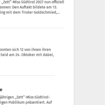
„Zett“-Miss Südtirol 2027 nun offiziell
onnen: Den Auftakt bildete am 13.
sing mit dem Tiroler Goldschmied,
a mit Victoria & Simon bis hin zu
on Trachten Runggaldier. Drei
ine spannende, persönliche
onnten sich 12 von ihnen ihren
 Seid am 24. Oktober mit dabei,
le
jährigen „Zett“-Miss-Südtirol-