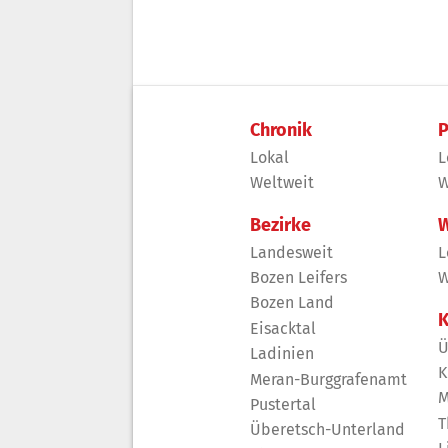
Chronik
P
Lokal
L
Weltweit
W
Bezirke
W
Landesweit
L
Bozen Leifers
W
Bozen Land
K
Eisacktal
Ü
Ladinien
K
Meran-Burggrafenamt
M
Pustertal
T
Überetsch-Unterland