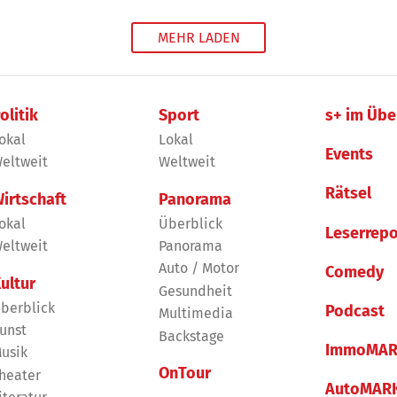
MEHR LADEN
olitik
Sport
s+ im Übe
okal
Lokal
Events
eltweit
Weltweit
Rätsel
irtschaft
Panorama
okal
Überblick
Leserrepo
eltweit
Panorama
Auto / Motor
Comedy
ultur
Gesundheit
berblick
Podcast
Multimedia
unst
Backstage
ImmoMAR
usik
OnTour
heater
AutoMAR