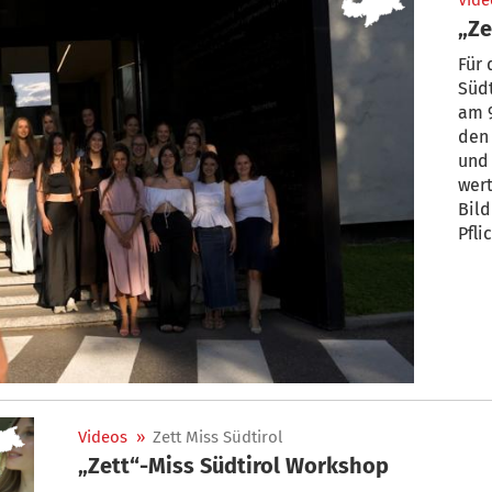
Vide
„Ze
Für 
Südt
am 9
den
und 
wert
Bild
Pfli
verm
von 
für 
dem 
Wis
glei
Bey
Videos
»
Zett Miss Südtirol
„Zett“-Miss Südtirol Workshop