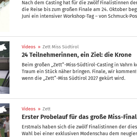
Nach dem Casting hat für die zwölf Finalistinnen der 
die Reise bis zum großen Finale am 24. Oktober beg
Juni ein intensiver Workshop-Tag – von Schmuck-Po
über ehrliche Einblicke in die Welt von Social Medi
Model- und Styling-Tipps mit Andrea Maria Tratter v
professionelle Workshops, die den Grundstein für e
Entwicklung gelegt haben. Video: Beyond Green
Videos
»
Zett Miss Südtirol
24 Teilnehmerinnen, ein Ziel: die Krone
Beim großen „Zett“-Miss-Südtirol-Casting in Vahrn k
Traum ein Stück näher bringen. Finale, wir kommen!
wenn die „Zett“-Miss Südtirol 2027 gekürt wird.
Videos
»
Zett
Erster Probelauf für das große Miss-Fina
Erstmals haben sich die zwölf Finalistinnen der dies
Wahl bei einer exklusiven Modenschau dem neugierigen Publikum präsentiert. Auf