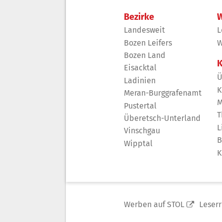
Bezirke
W
Landesweit
L
Bozen Leifers
W
Bozen Land
K
Eisacktal
Ü
Ladinien
K
Meran-Burggrafenamt
M
Pustertal
T
Überetsch-Unterland
L
Vinschgau
B
Wipptal
K
Werben auf STOL
Leser