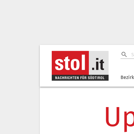
Bezir
Up