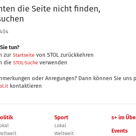
ten die Seite nicht finden,
 suchen
 404
Sie tun?
n zur
von STOL zurückkehren
Startseite
n die
verwenden
STOL-Suche
nmerkungen oder Anregungen? Dann können Sie uns p
kontaktieren
l.it
olitik
Sport
s+ im Übe
okal
Lokal
Events
eltweit
Weltweit