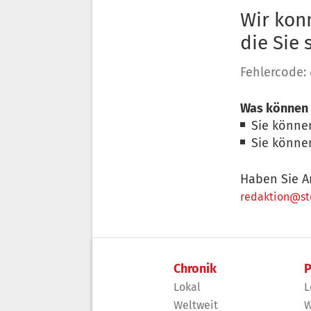
Wir konn
die Sie
Fehlercode:
Was können 
Sie könne
Sie könne
Haben Sie A
redaktion@sto
Chronik
P
Lokal
L
Weltweit
W