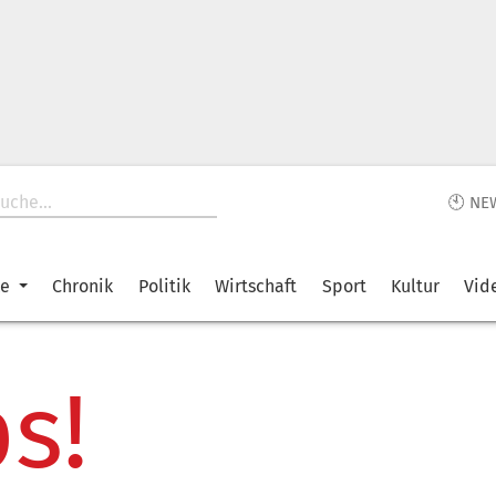
🕙 NE
ke
Chronik
Politik
Wirtschaft
Sport
Kultur
Vid
s!