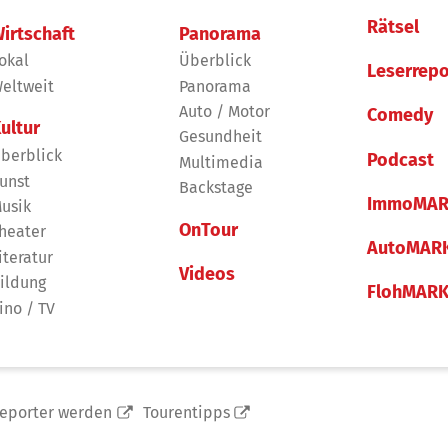
Rätsel
irtschaft
Panorama
okal
Überblick
Leserrepo
eltweit
Panorama
Auto / Motor
Comedy
ultur
Gesundheit
berblick
Podcast
Multimedia
unst
Backstage
ImmoMAR
usik
OnTour
heater
AutoMAR
iteratur
Videos
ildung
FlohMAR
ino / TV
reporter werden
Tourentipps