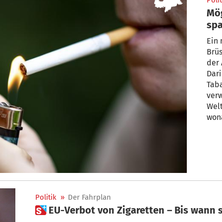
Polit
Mög
spa
in 
Ein
Brüs
der 
Dar
Tab
verw
Wel
won
Umw
attr
habe
Politik
»
Der Fahrplan
 EU-Verbot von Zigaretten – Bis wann