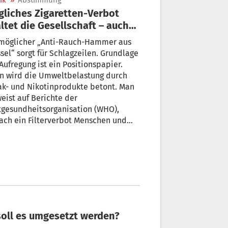
ik
»
Abstimmung
liches Zigaretten-Verbot
ltet die Gesellschaft – auch
Südtirol
 möglicher „Anti-Rauch-Hammer aus
sel“ sorgt für Schlagzeilen. Grundlage
Aufregung ist ein Positionspapier.
in wird die Umweltbelastung durch
ak- und Nikotinprodukte betont. Man
eist auf Berichte der
tgesundheitsorganisation (WHO),
ach ein Filterverbot Menschen und
elt schützen und Zigaretten weniger
aktiv machen könnte. Die STOL-Leser
n darüber fleißig abgestimmt.
 soll es umgesetzt werden?