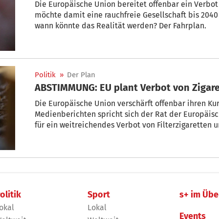
Die Europäische Union bereitet offenbar ein Verbot 
möchte damit eine rauchfreie Gesellschaft bis 2040 s
wann könnte das Realität werden? Der Fahrplan.
Politik
»
Der Plan
ABSTIMMUNG: EU plant Verbot von Zigare
Die Europäische Union verschärft offenbar ihren K
Medienberichten spricht sich der Rat der Europäis
für ein weitreichendes Verbot von Filterzigaretten un
demnach, die Attraktivität von Tabakprodukten zu
einzudämmen.
olitik
Sport
s+ im Übe
okal
Lokal
Events