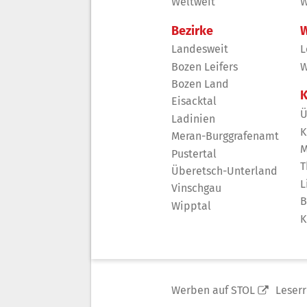
Weltweit
W
Bezirke
W
Landesweit
L
Bozen Leifers
W
Bozen Land
K
Eisacktal
Ü
Ladinien
K
Meran-Burggrafenamt
M
Pustertal
T
Überetsch-Unterland
L
Vinschgau
B
Wipptal
K
Werben auf STOL
Leser