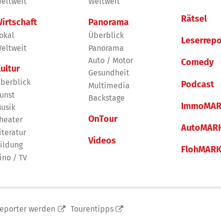
eltweit
Weltweit
Rätsel
irtschaft
Panorama
okal
Überblick
Leserrepo
eltweit
Panorama
Auto / Motor
Comedy
ultur
Gesundheit
berblick
Podcast
Multimedia
unst
Backstage
ImmoMAR
usik
OnTour
heater
AutoMAR
iteratur
Videos
ildung
FlohMAR
ino / TV
reporter werden
Tourentipps