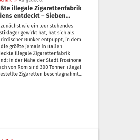
schaft
»
Aufgedeckt
ßte illegale Zigarettenfabrik
liens entdeckt – Sieben
lionen pro Tag
zunächst wie ein leer stehendes
stiklager gewirkt hat, hat sich als
rirdischer Bunker entpuppt, in dem
 die größte jemals in Italien
eckte illegale Zigarettenfabrik
nd: In der Nähe der Stadt Frosinone
ich von Rom sind 300 Tonnen illegal
estellte Zigaretten beschlagnahmt
en, wie die Polizei am Samstag
chtete. Das sei die größte bisher in
ien sichergestellte Menge.