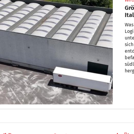
Wirt
Grö
Ita
Mil
Was 
Logi
unte
sich
entd
befa
südl
herg
word
beri
Ital