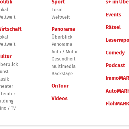
olitik
Sport
s+ im Übe
okal
Lokal
Events
eltweit
Weltweit
Rätsel
irtschaft
Panorama
okal
Überblick
Leserrepo
eltweit
Panorama
Auto / Motor
Comedy
ultur
Gesundheit
berblick
Podcast
Multimedia
unst
Backstage
ImmoMAR
usik
OnTour
heater
AutoMAR
iteratur
Videos
ildung
FlohMAR
ino / TV