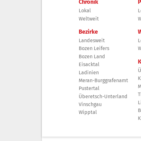
Chronik
P
Lokal
L
Weltweit
W
Bezirke
W
Landesweit
L
Bozen Leifers
W
Bozen Land
K
Eisacktal
Ü
Ladinien
K
Meran-Burggrafenamt
M
Pustertal
T
Überetsch-Unterland
L
Vinschgau
B
Wipptal
K