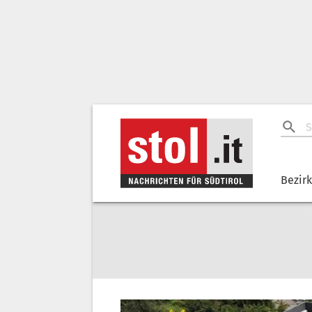
Bezir