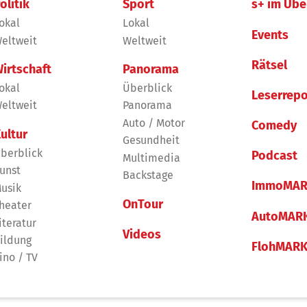
olitik
Sport
s+ im Übe
okal
Lokal
Events
eltweit
Weltweit
Rätsel
irtschaft
Panorama
okal
Überblick
Leserrepo
eltweit
Panorama
Auto / Motor
Comedy
ultur
Gesundheit
berblick
Podcast
Multimedia
unst
Backstage
ImmoMAR
usik
OnTour
heater
AutoMAR
iteratur
Videos
ildung
FlohMAR
ino / TV