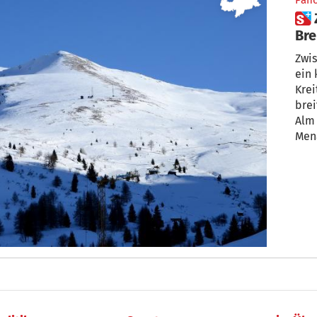
Pan
 Zur Ziroger Enzianhütte im
Bre
Zwi
ein 
Krei
brei
Alm 
Men