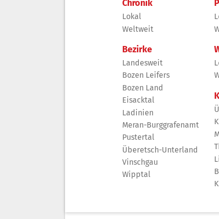
Chronik
P
Lokal
L
Weltweit
W
Bezirke
W
Landesweit
L
Bozen Leifers
W
Bozen Land
K
Eisacktal
Ü
Ladinien
K
Meran-Burggrafenamt
M
Pustertal
T
Überetsch-Unterland
L
Vinschgau
B
Wipptal
K