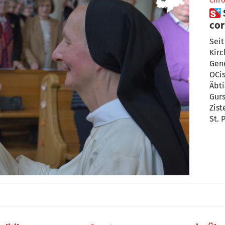
Chro
 Sr. Maria Benedikta: „Paratum
cor
Seit
Kirc
Gene
OCist hat der 
Äbti
Gurs
Zist
St. 
von 