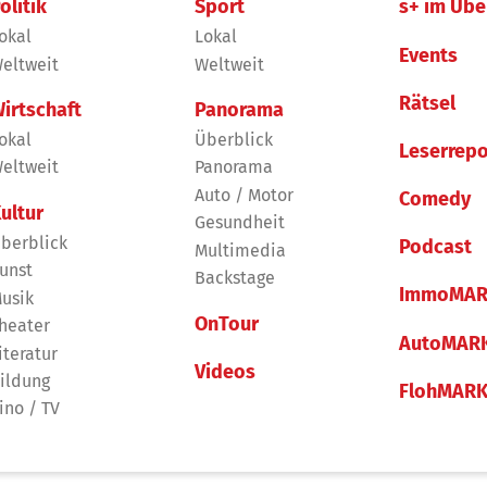
olitik
Sport
s+ im Übe
okal
Lokal
Events
eltweit
Weltweit
Rätsel
irtschaft
Panorama
okal
Überblick
Leserrepo
eltweit
Panorama
Auto / Motor
Comedy
ultur
Gesundheit
berblick
Podcast
Multimedia
unst
Backstage
ImmoMAR
usik
OnTour
heater
AutoMAR
iteratur
Videos
ildung
FlohMAR
ino / TV