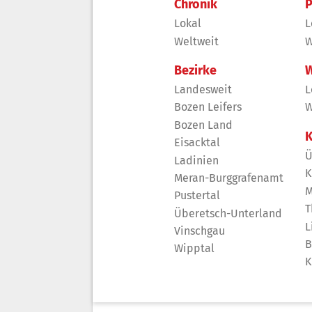
Chronik
P
Lokal
L
Weltweit
W
Bezirke
W
Landesweit
L
Bozen Leifers
W
Bozen Land
K
Eisacktal
Ü
Ladinien
K
Meran-Burggrafenamt
M
Pustertal
T
Überetsch-Unterland
L
Vinschgau
B
Wipptal
K