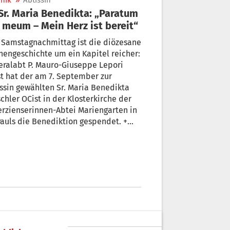
nik
»
Äbtissin
 meum – Mein Herz ist bereit“
 Samstagnachmittag ist die diözesane
hengeschichte um ein Kapitel reicher:
ralabt P. Mauro-Giuseppe Lepori
am 7. September zur
ssin gewählten Sr. Maria Benedikta
chler OCist in der Klosterkirche der
erzienserinnen-Abtei Mariengarten in
Pauls die Benediktion gespendet. +
Florian Mair