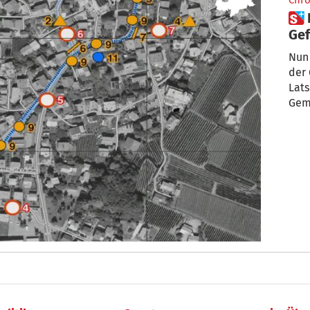
Chro
 Latsch: So schaut der
Ge
Nun 
der
Lats
Geme