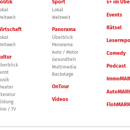
olitik
Sport
s+ im Übe
okal
Lokal
Events
eltweit
Weltweit
Rätsel
irtschaft
Panorama
okal
Überblick
Leserrepo
eltweit
Panorama
Auto / Motor
Comedy
ultur
Gesundheit
berblick
Podcast
Multimedia
unst
Backstage
ImmoMAR
usik
OnTour
heater
AutoMAR
iteratur
Videos
ildung
FlohMAR
ino / TV