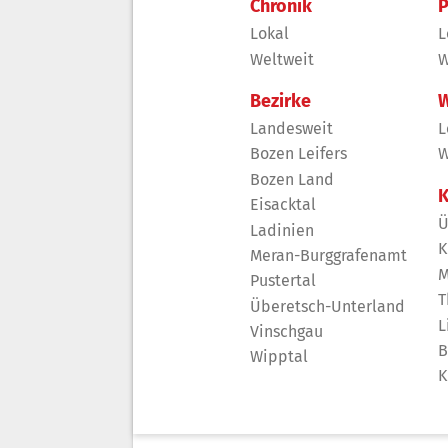
Chronik
P
Lokal
L
Weltweit
W
Bezirke
W
Landesweit
L
Bozen Leifers
W
Bozen Land
K
Eisacktal
Ü
Ladinien
K
Meran-Burggrafenamt
M
Pustertal
T
Überetsch-Unterland
L
Vinschgau
B
Wipptal
K