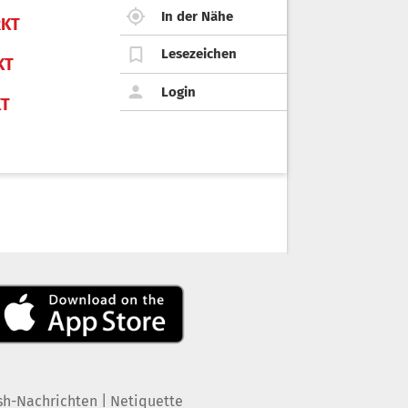
In der Nähe
KT
Lesezeichen
KT
Login
KT
|
sh-Nachrichten
Netiquette