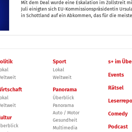
Mit dem Deal wurde eine Eskalation im Zollstreit 
Juli einigten sich EU-Kommissionspräsidentin Ursul
in Schottland auf ein Abkommen, das für die meiste
Staaten einen Basiszollsatz von 15 Prozent vorsieht.
olitik
Sport
s+ im Übe
okal
Lokal
Events
eltweit
Weltweit
Rätsel
irtschaft
Panorama
okal
Überblick
Leserrepo
eltweit
Panorama
Auto / Motor
Comedy
ultur
Gesundheit
berblick
Podcast
Multimedia