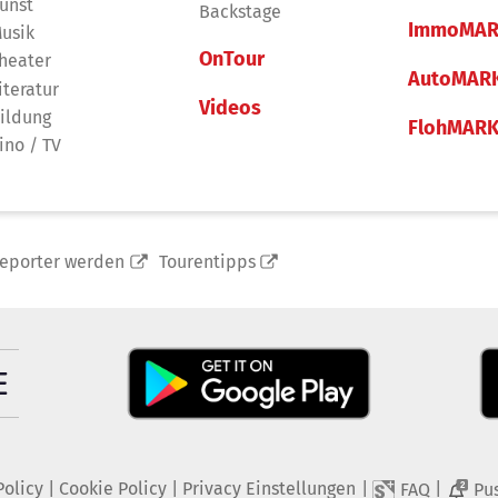
unst
Backstage
ImmoMAR
usik
OnTour
heater
AutoMAR
iteratur
Videos
ildung
FlohMAR
ino / TV
reporter werden
Tourentipps
Policy
|
Cookie Policy
|
Privacy Einstellungen
|
|
FAQ
Pu
2