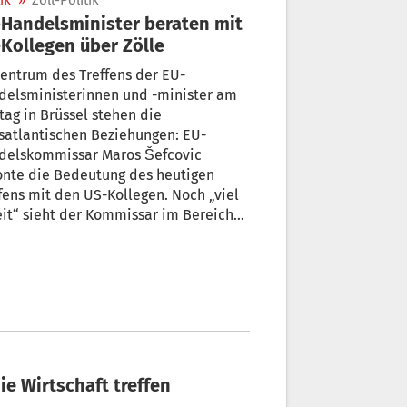
ik
»
Zoll-Politik
Handelsminister beraten mit
Kollegen über Zölle
entrum des Treffens der EU-
delsministerinnen und -minister am
ag in Brüssel stehen die
satlantischen Beziehungen: EU-
delskommissar Maros Šefcovic
onte die Bedeutung des heutigen
fens mit den US-Kollegen. Noch „viel
it“ sieht der Kommissar im Bereich
l und Überproduktion. Die US-
erung hat eine
hführungsverordnung erlassen, mit
ein pauschaler Zollsatz von 15 Prozent
EU-Fahrzeuge und Autoteile gilt.
ie Wirtschaft treffen