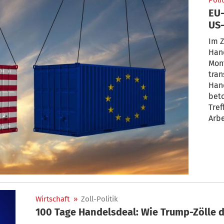
Polit
EU-
US-
Im Z
Han
Mont
tran
Han
bet
Tref
Arbe
Stah
Regi
Durc
der 
auf 
Wirtschaft
»
Zoll-Politik
100 Tage Handelsdeal: Wie Trump-Zölle d