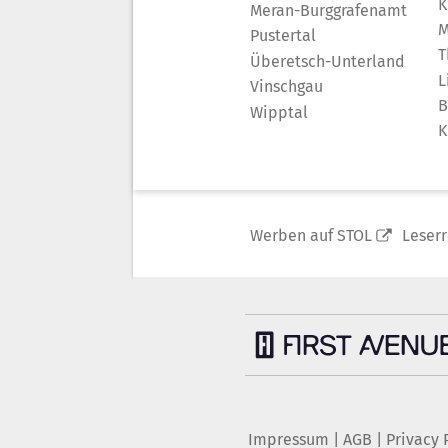
K
Meran-Burggrafenamt
M
Pustertal
T
Überetsch-Unterland
L
Vinschgau
B
Wipptal
K
Werben auf STOL
Leser
Impressum
|
AGB
|
Privacy 