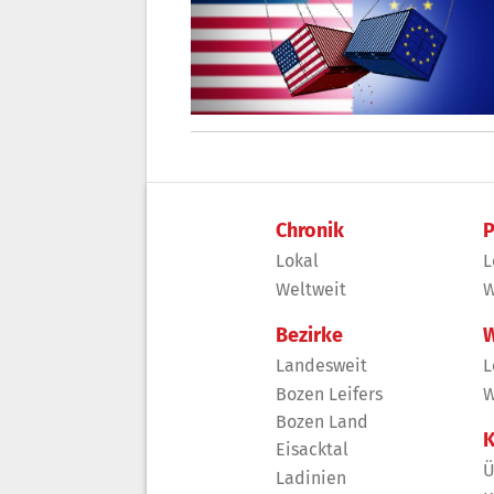
Chronik
P
Lokal
L
Weltweit
W
Bezirke
W
Landesweit
L
Bozen Leifers
W
Bozen Land
K
Eisacktal
Ü
Ladinien