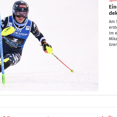
Spor
Ein
dek
ein
Am S
erst
Im e
Mika
Gren