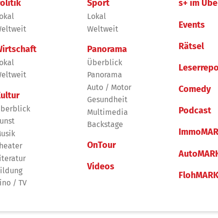
olitik
Sport
s+ im Übe
okal
Lokal
Events
eltweit
Weltweit
Rätsel
irtschaft
Panorama
okal
Überblick
Leserrepo
eltweit
Panorama
Auto / Motor
Comedy
ultur
Gesundheit
berblick
Podcast
Multimedia
unst
Backstage
ImmoMAR
usik
OnTour
heater
AutoMAR
iteratur
Videos
ildung
FlohMAR
ino / TV