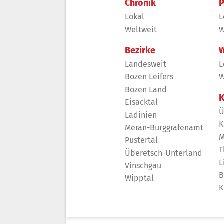
Chronik
P
Lokal
L
Weltweit
W
Bezirke
W
Landesweit
L
Bozen Leifers
W
Bozen Land
K
Eisacktal
Ü
Ladinien
K
Meran-Burggrafenamt
M
Pustertal
T
Überetsch-Unterland
L
Vinschgau
B
Wipptal
K