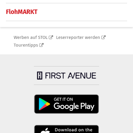
FlohMARKT
Werben auf STOL
Leserreporter werden
Tourentipps