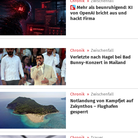
Chronik
»
Zwischenfall
 Mehr als beunruhigend: KI
von OpenAI bricht aus und
hackt Firma
Chronik
»
Zwischenfall
Verletzte nach Hagel bei Bad
Bunny-Konzert in Mailand
Chronik
»
Zwischenfall
Notlandung von Kampfjet auf
Zakynthos – Flughafen
gesperrt
Chronik
»
Trauer