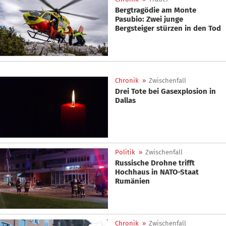
Bergtragödie am Monte
Pasubio: Zwei junge
Bergsteiger stürzen in den Tod
Chronik
»
Zwischenfall
Drei Tote bei Gasexplosion in
Dallas
Politik
»
Zwischenfall
Russische Drohne trifft
Hochhaus in NATO-Staat
Rumänien
Chronik
»
Zwischenfall