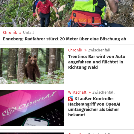
Chronik
»
Unfall
Enneberg: Radfahrer stürzt 20 Meter über eine Böschung ab
Chronik
»
Zwischenfall
Trentino: Bär wird von Auto
angefahren und flüchtet in
Richtung Wald
Wirtschaft
»
Zwischenfall
 KI außer Kontrolle:
Hackerangriff von OpenAI
umfangreicher als bisher
bekannt