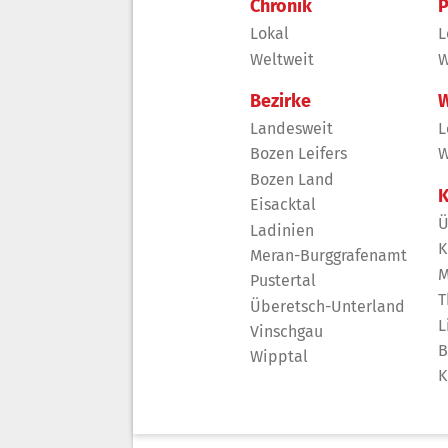
Chronik
P
Lokal
L
Weltweit
W
Bezirke
W
Landesweit
L
Bozen Leifers
W
Bozen Land
K
Eisacktal
Ü
Ladinien
K
Meran-Burggrafenamt
M
Pustertal
T
Überetsch-Unterland
L
Vinschgau
B
Wipptal
K