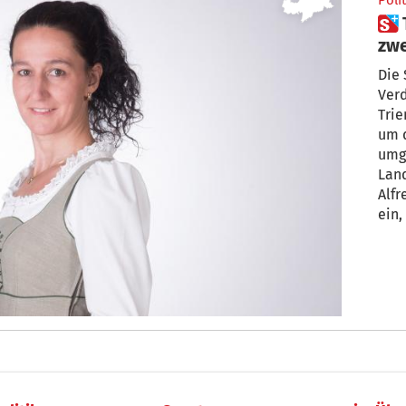
Polit
 Trenitalia Zugpersonal nicht
zwe
Die 
Verd
Trie
um d
umge
Land
Alfr
ein,
ein