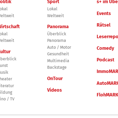
olitik
Sport
s+ im Übe
okal
Lokal
Events
eltweit
Weltweit
Rätsel
irtschaft
Panorama
okal
Überblick
Leserrepo
eltweit
Panorama
Auto / Motor
Comedy
ultur
Gesundheit
berblick
Podcast
Multimedia
unst
Backstage
ImmoMAR
usik
OnTour
heater
AutoMAR
iteratur
Videos
ildung
FlohMAR
ino / TV