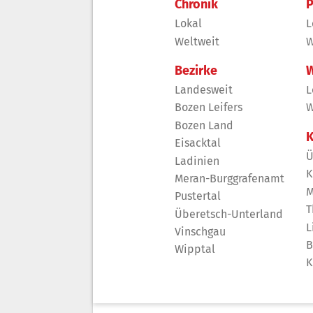
Chronik
P
Lokal
L
Weltweit
W
Bezirke
W
Landesweit
L
Bozen Leifers
W
Bozen Land
K
Eisacktal
Ü
Ladinien
K
Meran-Burggrafenamt
M
Pustertal
T
Überetsch-Unterland
L
Vinschgau
B
Wipptal
K