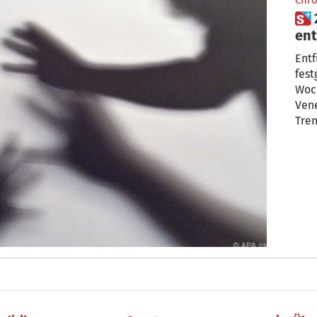
Chro
 26-Jährige und ihr Kind (5)
ent
fes
Entf
festgeha
Woc
Veneto 
Tren