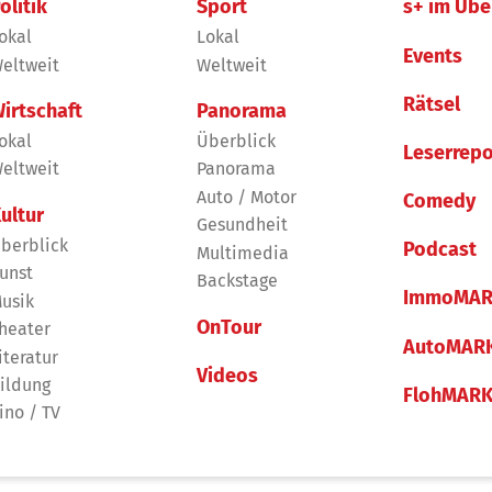
olitik
Sport
s+ im Übe
okal
Lokal
Events
eltweit
Weltweit
Rätsel
irtschaft
Panorama
okal
Überblick
Leserrepo
eltweit
Panorama
Auto / Motor
Comedy
ultur
Gesundheit
berblick
Podcast
Multimedia
unst
Backstage
ImmoMAR
usik
OnTour
heater
AutoMAR
iteratur
Videos
ildung
FlohMAR
ino / TV