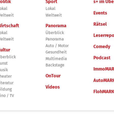
olitik
Sport
s+ im Übe
okal
Lokal
Events
eltweit
Weltweit
Rätsel
irtschaft
Panorama
okal
Überblick
Leserrepo
eltweit
Panorama
Auto / Motor
Comedy
ultur
Gesundheit
berblick
Podcast
Multimedia
unst
Backstage
ImmoMAR
usik
OnTour
heater
AutoMAR
iteratur
Videos
ildung
FlohMAR
ino / TV