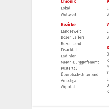
Chronik
P
Lokal
L
Weltweit
W
Bezirke
W
Landesweit
L
Bozen Leifers
W
Bozen Land
K
Eisacktal
Ü
Ladinien
K
Meran-Burggrafenamt
M
Pustertal
T
Überetsch-Unterland
L
Vinschgau
B
Wipptal
K