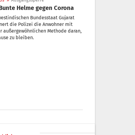
os
»
Ausgangssperre
 Bunte Helme gegen Corona
estindischen Bundesstaat Gujarat
nert die Polizei die Anwohner mit
er außergewöhnlichen Methode daran,
use zu bleiben.