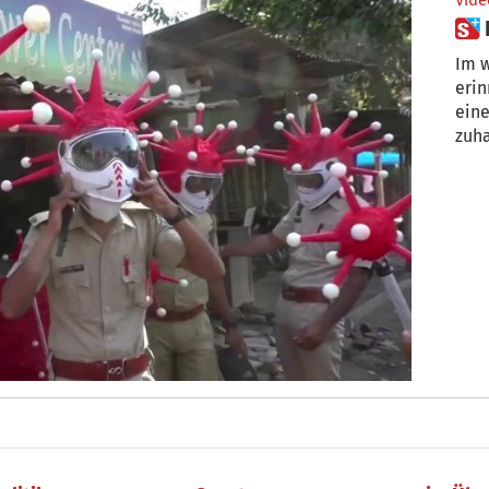
Vide
Im w
erin
ein
zuha