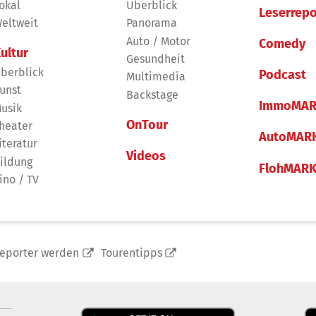
okal
Überblick
Leserrepo
eltweit
Panorama
Auto / Motor
Comedy
ultur
Gesundheit
berblick
Podcast
Multimedia
unst
Backstage
ImmoMAR
usik
OnTour
heater
AutoMAR
iteratur
Videos
ildung
FlohMAR
ino / TV
reporter werden
Tourentipps