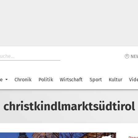
🕙 NE
ke
Chronik
Politik
Wirtschaft
Sport
Kultur
Vid
christkindlmarktsüdtirol