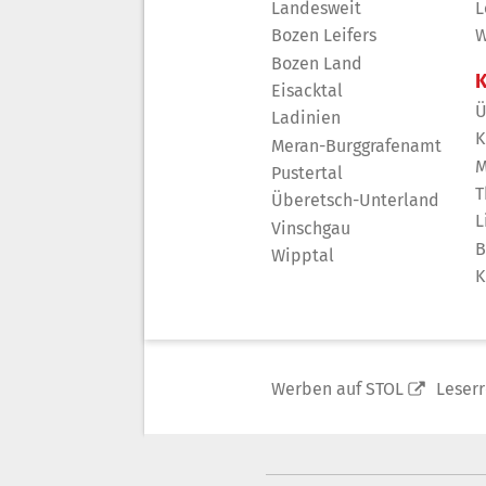
Landesweit
L
Bozen Leifers
W
Bozen Land
K
Eisacktal
Ü
Ladinien
K
Meran-Burggrafenamt
M
Pustertal
T
Überetsch-Unterland
L
Vinschgau
B
Wipptal
K
Werben auf STOL
Leser