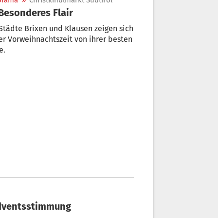
orama
»
Christkindlmarkt Südtirol
 Besonderes Flair
Städte Brixen und Klausen zeigen sich
er Vorweihnachtszeit von ihrer besten
e.
 Adventsstimmung