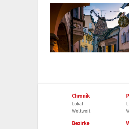
Chronik
P
Lokal
L
Weltweit
W
Bezirke
W