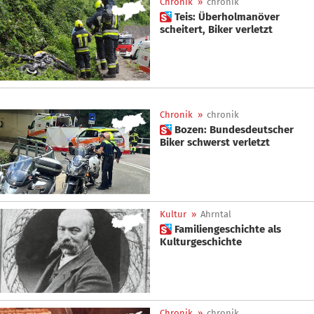
Chronik
»
chronik
 Teis: Überholmanöver
scheitert, Biker verletzt
Chronik
»
chronik
 Bozen: Bundesdeutscher
Biker schwerst verletzt
Kultur
»
Ahrntal
 Familiengeschichte als
Kulturgeschichte
Chronik
»
chronik