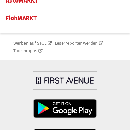
AutoMARKT
FlohMARKT
Werben auf STOL
Leserreporter werden
Tourentipps