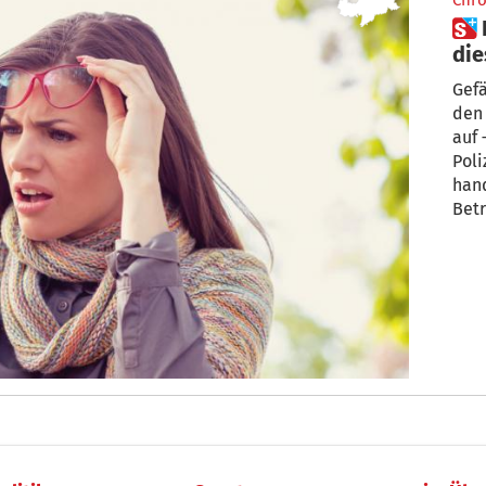
Chro
 Polizei warnt Autofahrer vor
die
Gefä
den
auf 
Poli
handelt
Bet