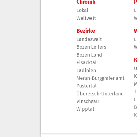
Chronik
P
Lokal
L
Weltweit
W
Bezirke
W
Landesweit
L
Bozen Leifers
W
Bozen Land
K
Eisacktal
Ü
Ladinien
K
Meran-Burggrafenamt
M
Pustertal
T
Überetsch-Unterland
L
Vinschgau
B
Wipptal
K