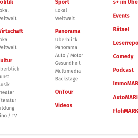
olitik
Sport
s+ im Übe
okal
Lokal
Events
eltweit
Weltweit
Rätsel
irtschaft
Panorama
okal
Überblick
Leserrepo
eltweit
Panorama
Auto / Motor
Comedy
ultur
Gesundheit
berblick
Podcast
Multimedia
unst
Backstage
ImmoMAR
usik
OnTour
heater
AutoMAR
iteratur
Videos
ildung
FlohMAR
ino / TV