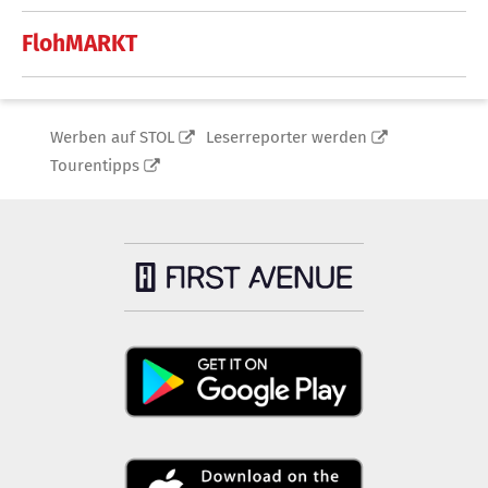
FlohMARKT
Werben auf STOL
Leserreporter werden
Tourentipps