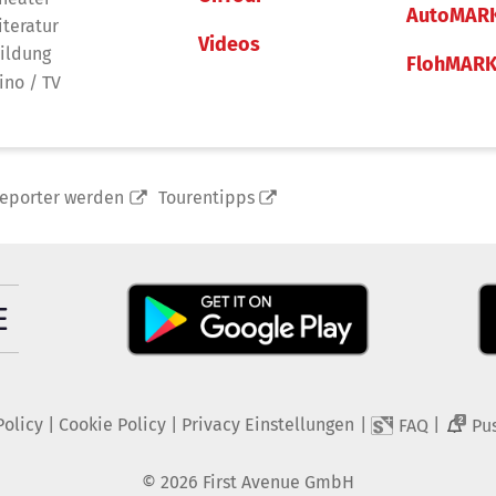
AutoMAR
iteratur
Videos
ildung
FlohMAR
ino / TV
reporter werden
Tourentipps
Policy
|
Cookie Policy
|
Privacy Einstellungen
|
|
FAQ
Pu
2
©
2026
First Avenue GmbH