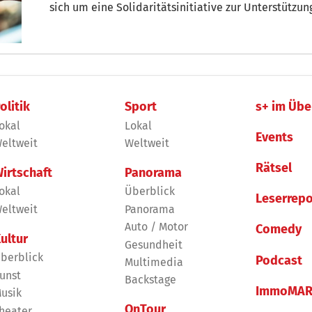
sich um eine Solidaritätsinitiative zur Unterstützu
olitik
Sport
s+ im Übe
okal
Lokal
Events
eltweit
Weltweit
Rätsel
irtschaft
Panorama
okal
Überblick
Leserrepo
eltweit
Panorama
Auto / Motor
Comedy
ultur
Gesundheit
berblick
Podcast
Multimedia
unst
Backstage
ImmoMAR
usik
OnTour
heater