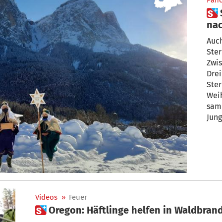
Pan
 Sternsinger bringen Segen
nac
Auch
Ster
Zwi
Drei
Ste
Wei
sam
Jung
Spe
welt
Videos
»
Feuer
 Oregon: Häftlinge helfen in Waldbra