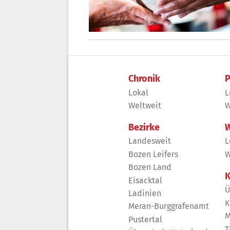
Chronik
P
Lokal
L
Weltweit
W
Bezirke
W
Landesweit
L
Bozen Leifers
W
Bozen Land
K
Eisacktal
Ü
Ladinien
K
Meran-Burggrafenamt
M
Pustertal
T