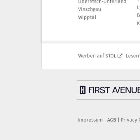
Überetsch-Unterland
L
Vinschgau
B
Wipptal
K
Werben auf STOL
Leser
Impressum
|
AGB
|
Privacy 