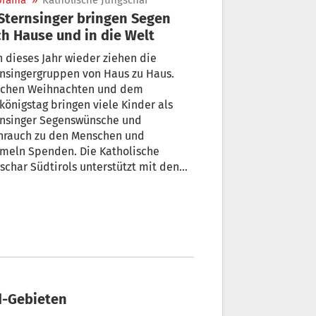
orama
»
Katholische Jungschar
h Hause und in die Welt
 dieses Jahr wieder ziehen die
nsingergruppen von Haus zu Haus.
schen Weihnachten und dem
königstag bringen viele Kinder als
rnsinger Segenswünsche und
hrauch zu den Menschen und
meln Spenden. Die Katholische
schar Südtirols unterstützt mit den
ndengeldern über 100 Projekte
weit.
nd-Gebieten