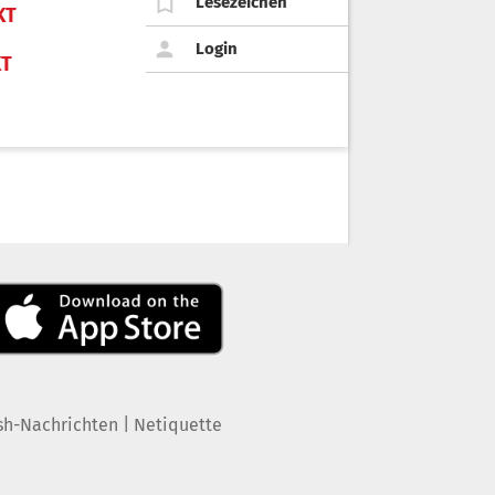
Lesezeichen
KT
Login
KT
|
sh-Nachrichten
Netiquette