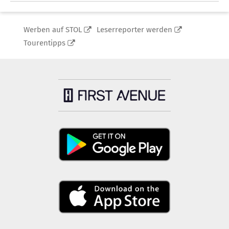
Werben auf STOL
Leserreporter werden
Tourentipps