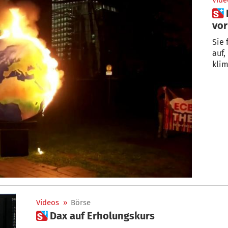
Vide
 Klimaschützer zünden Globus
vor
Sie 
auf,
klim
Videos
»
Börse
 Dax auf Erholungskurs