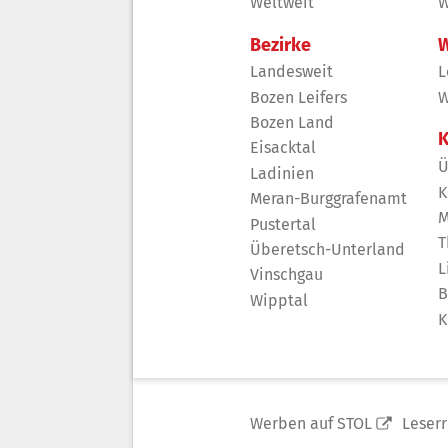
Weltweit
W
Bezirke
W
Landesweit
L
Bozen Leifers
W
Bozen Land
K
Eisacktal
Ü
Ladinien
K
Meran-Burggrafenamt
M
Pustertal
T
Überetsch-Unterland
L
Vinschgau
B
Wipptal
K
Werben auf STOL
Leser