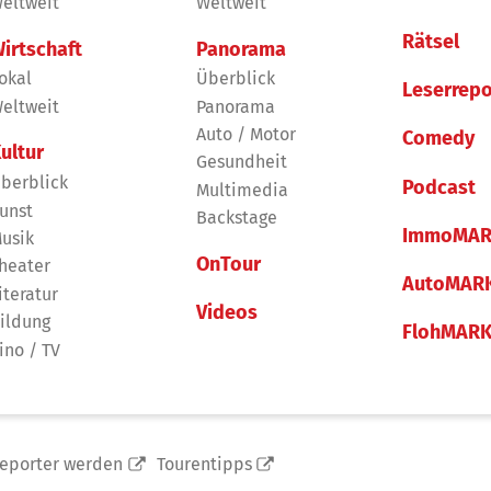
eltweit
Weltweit
Rätsel
irtschaft
Panorama
okal
Überblick
Leserrepo
eltweit
Panorama
Auto / Motor
Comedy
ultur
Gesundheit
berblick
Podcast
Multimedia
unst
Backstage
ImmoMAR
usik
OnTour
heater
AutoMAR
iteratur
Videos
ildung
FlohMAR
ino / TV
reporter werden
Tourentipps