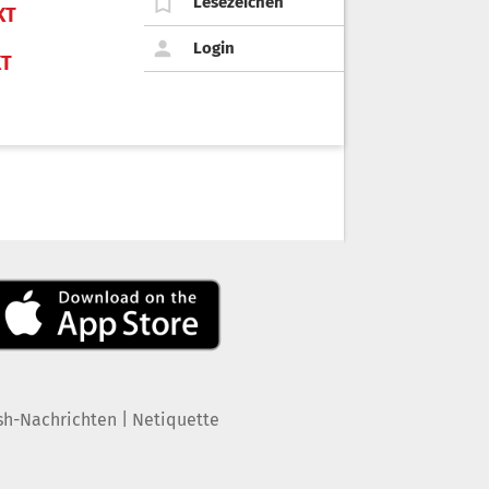
Lesezeichen
KT
Login
KT
|
sh-Nachrichten
Netiquette