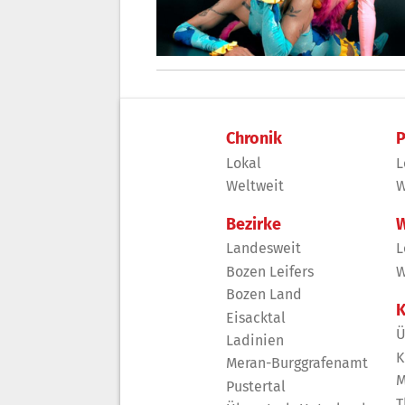
Chronik
P
Lokal
L
Weltweit
W
Bezirke
W
Landesweit
L
Bozen Leifers
W
Bozen Land
K
Eisacktal
Ü
Ladinien
K
Meran-Burggrafenamt
M
Pustertal
T