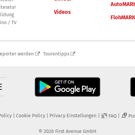
AutoMAR
iteratur
Videos
ildung
FlohMAR
ino / TV
reporter werden
Tourentipps
Policy
|
Cookie Policy
|
Privacy Einstellungen
|
|
FAQ
Pu
2
©
2026
First Avenue GmbH