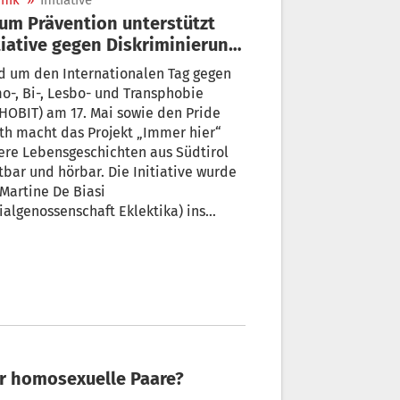
nik
»
Initiative
um Prävention unterstützt
tiative gegen Diskriminierung
n queeren Menschen
d um den Internationalen Tag gegen
-, Bi-, Lesbo- und Transphobie
HOBIT) am 17. Mai sowie den Pride
h macht das Projekt „Immer hier“
ere Lebensgeschichten aus Südtirol
tbar und hörbar. Die Initiative wurde
Martine De Biasi
ialgenossenschaft Eklektika) ins
n gerufen und wird von der
stelle Gewaltprävention im Forum
ention unterstützt und begleitet.
für homosexuelle Paare?