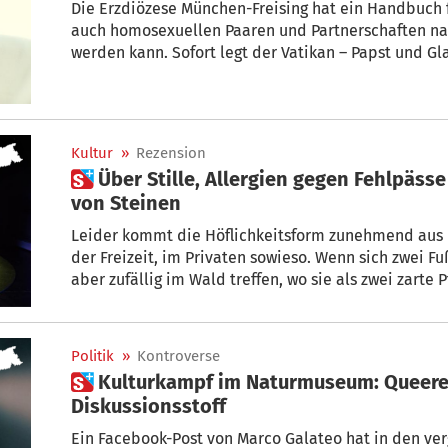
Die Erzdiözese München-Freising hat ein Handbuch f
auch homosexuellen Paaren und Partnerschaften n
werden kann. Sofort legt der Vatikan – Papst und G
hält es die Diözese Bozen-Brixen?
Kultur
»
Rezension
 Über Stille, Allergien gegen Fehlpässe und die Unsterblichkeit
von Steinen
Leider kommt die Höflichkeitsform zunehmend aus d
der Freizeit, im Privaten sowieso. Wenn sich zwei F
aber zufällig im Wald treffen, wo sie als zwei zarte
wachsen, dann Siezen sie sich, obwohl sie in derselben Mannsc
Stürmer, der andere im Mittelfeld – spielen. Georg Aichner rezensiert das Stück
„Zwei Herren von Real Madrid“.
Politik
»
Kontroverse
 Kulturkampf im Naturmuseum: Queere Tiere sorgen für
Diskussionsstoff
Ein Facebook-Post von Marco Galateo hat in den ver