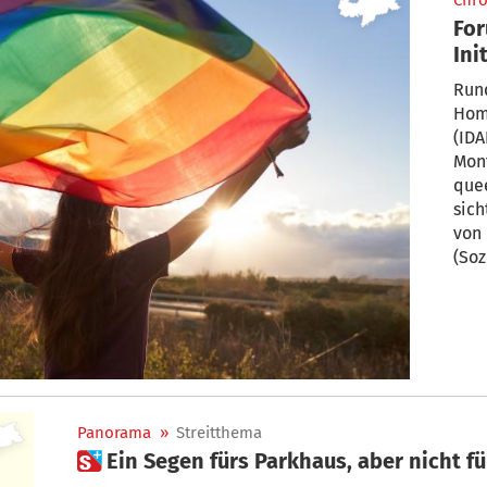
Chro
For
Ini
vo
Run
Homo
(IDA
Mont
que
sich
von 
(Soz
Lebe
Fach
Präv
Panorama
»
Streitthema
 Ein Segen fürs Parkhaus, aber nicht 