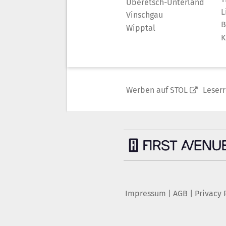
Überetsch-Unterland
L
Vinschgau
B
Wipptal
K
Werben auf STOL
Leser
Impressum
|
AGB
|
Privacy 