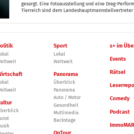
gesorgt. Eine Fotoausstellung und eine Drag-Perform
Tierreich sind dem Landeshauptmannstellvertreter
Süd-Tiroler Freiheit ins selbe Horn bläst, erntet Gal
Philipp Achammer und der Südtiroler Kulturszene.
olitik
Sport
s+ im Übe
okal
Lokal
Events
eltweit
Weltweit
Rätsel
irtschaft
Panorama
okal
Überblick
Leserrepo
eltweit
Panorama
Auto / Motor
Comedy
ultur
Gesundheit
berblick
Podcast
Multimedia
unst
Backstage
ImmoMAR
usik
OnTour
heater