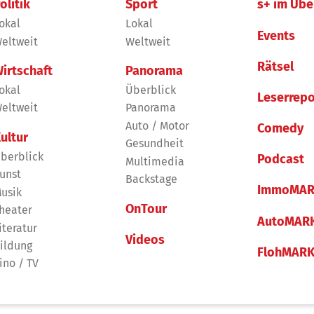
olitik
Sport
s+ im Übe
okal
Lokal
Events
eltweit
Weltweit
Rätsel
irtschaft
Panorama
okal
Überblick
Leserrepo
eltweit
Panorama
Auto / Motor
Comedy
ultur
Gesundheit
berblick
Podcast
Multimedia
unst
Backstage
ImmoMAR
usik
OnTour
heater
AutoMAR
iteratur
Videos
ildung
FlohMAR
ino / TV