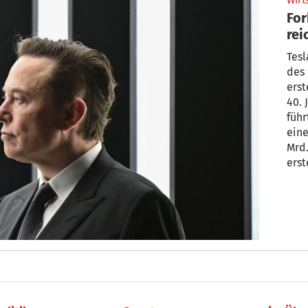
Wirt
For
rei
Tesl
des 
erst
40. 
führ
ein
Mrd.
erst
800-
über