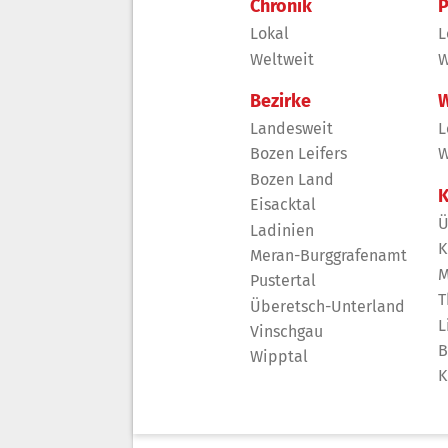
Chronik
P
Lokal
L
Weltweit
W
Bezirke
W
Landesweit
L
Bozen Leifers
W
Bozen Land
K
Eisacktal
Ü
Ladinien
K
Meran-Burggrafenamt
M
Pustertal
T
Überetsch-Unterland
L
Vinschgau
B
Wipptal
K