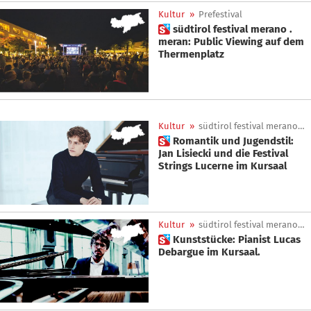
Kultur
»
Prefestival
 südtirol festival merano .
meran: Public Viewing auf dem
Thermenplatz
Kultur
»
südtirol festival merano.meran
 Romantik und Jugendstil:
Jan Lisiecki und die Festival
Strings Lucerne im Kursaal
Kultur
»
südtirol festival merano.meran
 Kunststücke: Pianist Lucas
Debargue im Kursaal.