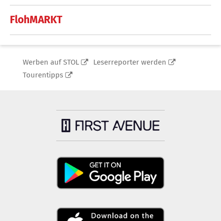
FlohMARKT
Werben auf STOL
Leserreporter werden
Tourentipps