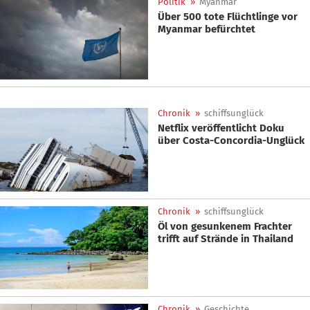
Politik
»
Myanmar
Über 500 tote Flüchtlinge vor
Myanmar befürchtet
Chronik
»
schiffsunglück
Netflix veröffentlicht Doku
über Costa-Concordia-Unglück
Chronik
»
schiffsunglück
Öl von gesunkenem Frachter
trifft auf Strände in Thailand
Chronik
»
Geschichte