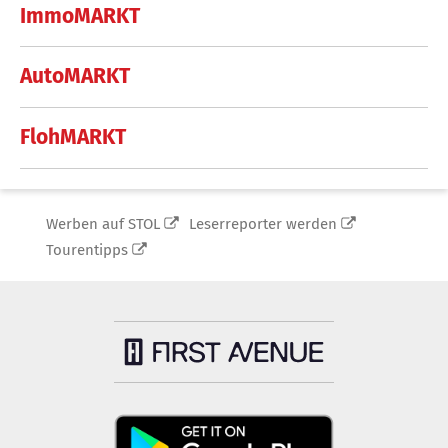
ImmoMARKT
AutoMARKT
FlohMARKT
Werben auf STOL
Leserreporter werden
Tourentipps