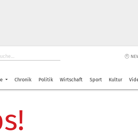
🕙 NE
ke
Chronik
Politik
Wirtschaft
Sport
Kultur
Vid
s!