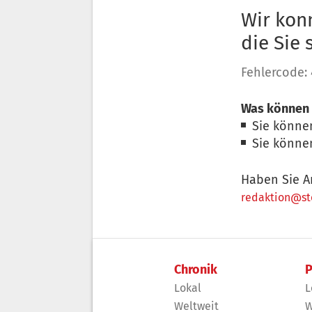
Wir konn
die Sie
Fehlercode:
Was können 
Sie könne
Sie könne
Haben Sie A
redaktion@sto
Chronik
P
Lokal
L
Weltweit
W