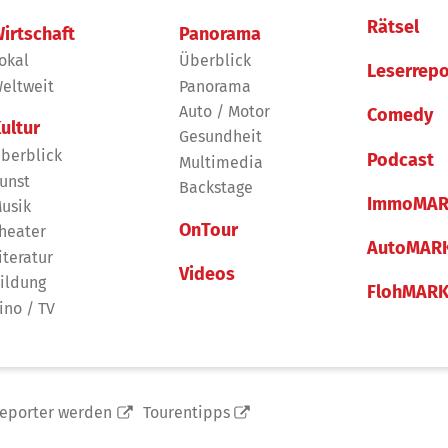
Rätsel
irtschaft
Panorama
okal
Überblick
Leserrepo
eltweit
Panorama
Auto / Motor
Comedy
ultur
Gesundheit
berblick
Podcast
Multimedia
unst
Backstage
ImmoMAR
usik
OnTour
heater
AutoMAR
iteratur
Videos
ildung
FlohMAR
ino / TV
reporter werden
Tourentipps