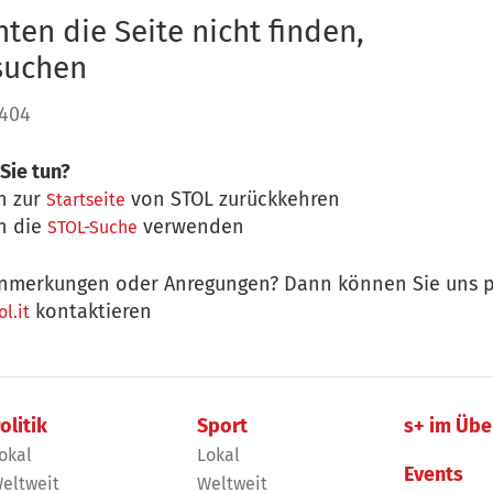
ten die Seite nicht finden,
 suchen
 404
Sie tun?
n zur
von STOL zurückkehren
Startseite
n die
verwenden
STOL-Suche
nmerkungen oder Anregungen? Dann können Sie uns p
kontaktieren
l.it
olitik
Sport
s+ im Übe
okal
Lokal
Events
eltweit
Weltweit