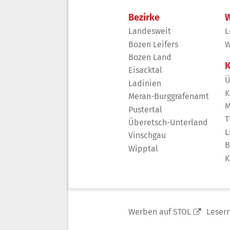
Bezirke
W
Landesweit
L
Bozen Leifers
W
Bozen Land
K
Eisacktal
Ü
Ladinien
K
Meran-Burggrafenamt
M
Pustertal
T
Überetsch-Unterland
L
Vinschgau
B
Wipptal
K
Werben auf STOL
Leser