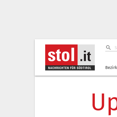
Bezir
Up